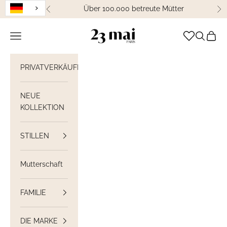
Weiter zum Inhalt
Über 100.000 betreute Mütter
Zurück
We
23 Mai Paris
Navigation öffnen
Suche öff
Waren
PRIVATVERKÄUFE
NEUE
KOLLEKTION
STILLEN
Mutterschaft
FAMILIE
DIE MARKE