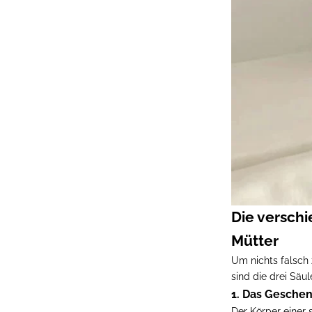
Die versch
Mütter
Um nichts falsch 
sind die drei Säu
1. Das Gesche
Der Körper einer 