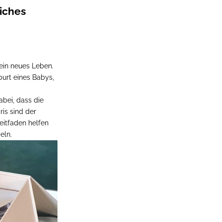
iches
ein neues Leben.
burt eines Babys,
abei, dass die
ris sind der
eitfaden helfen
eln.