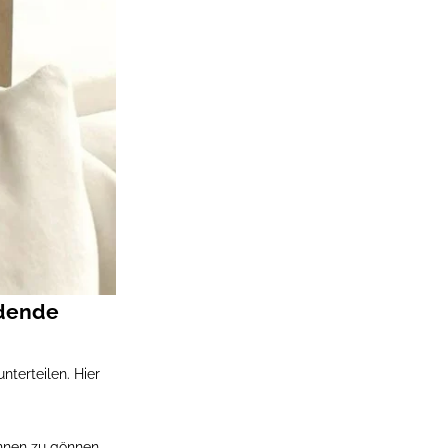
rdende
nterteilen. Hier
annen zu gönnen,