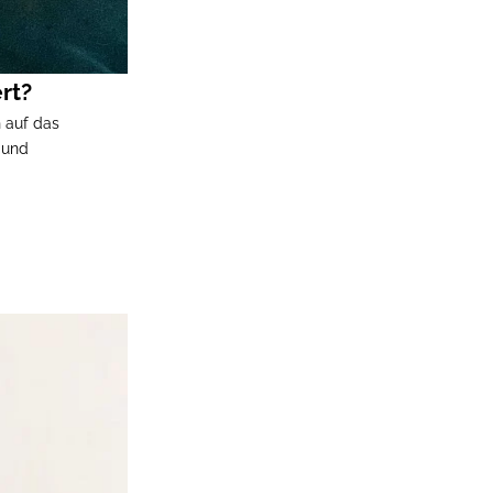
rt?
 auf das
 und