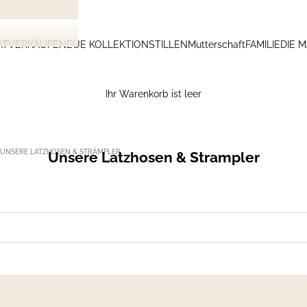
ATVERKÄUFE
NEUE KOLLEKTION
STILLEN
Mutterschaft
FAMILIE
DIE 
Ihr Warenkorb ist leer
UNSERE LATZHOSEN & STRAMPLER
Unsere Latzhosen & Strampler