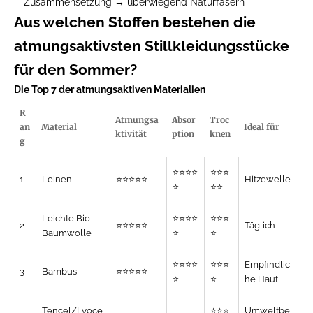
Zusammensetzung → überwiegend Naturfasern
Aus welchen Stoffen bestehen die
atmungsaktivsten Stillkleidungsstücke
für den Sommer?
Die Top 7 der atmungsaktiven Materialien
R
Atmungsa
Absor
Troc
an
Material
Ideal für
ktivität
ption
knen
g
⭐⭐⭐⭐
⭐⭐⭐
1
Leinen
⭐⭐⭐⭐⭐
Hitzewelle
⭐
⭐⭐
Leichte Bio-
⭐⭐⭐⭐
⭐⭐⭐
2
⭐⭐⭐⭐⭐
Täglich
Baumwolle
⭐
⭐
⭐⭐⭐⭐
⭐⭐⭐
Empfindlic
3
Bambus
⭐⭐⭐⭐⭐
⭐
⭐
he Haut
Tencel/Lyoce
⭐⭐⭐
Umweltbe