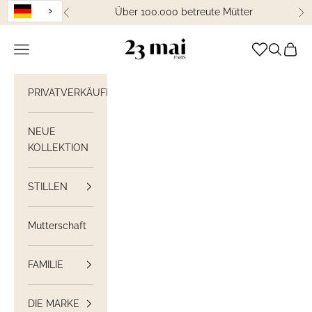
Weiter zum Inhalt
Über 100.000 betreute Mütter
Zurück
We
23 Mai Paris
Navigation öffnen
Suche öff
Waren
PRIVATVERKÄUFE
NEUE
KOLLEKTION
STILLEN
Mutterschaft
FAMILIE
DIE MARKE