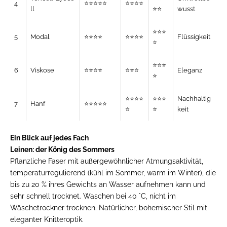
4
⭐⭐⭐⭐⭐
⭐⭐⭐⭐
ll
⭐⭐
wusst
⭐⭐⭐
5
Modal
⭐⭐⭐⭐
⭐⭐⭐⭐
Flüssigkeit
⭐
⭐⭐⭐
6
Viskose
⭐⭐⭐⭐
⭐⭐⭐
Eleganz
⭐
⭐⭐⭐⭐
⭐⭐⭐
Nachhaltig
7
Hanf
⭐⭐⭐⭐⭐
⭐
⭐
keit
Ein Blick auf jedes Fach
Leinen: der König des Sommers
Pflanzliche Faser mit außergewöhnlicher Atmungsaktivität,
temperaturregulierend (kühl im Sommer, warm im Winter), die
bis zu 20 % ihres Gewichts an Wasser aufnehmen kann und
sehr schnell trocknet. Waschen bei 40 °C, nicht im
Wäschetrockner trocknen. Natürlicher, bohemischer Stil mit
eleganter Knitteroptik.