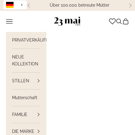
Weiter zum Inhalt
Über 100.000 betreute Mütter
Zurück
We
23 Mai Paris
Navigation öffnen
Suche öff
Waren
PRIVATVERKÄUFE
NEUE
KOLLEKTION
STILLEN
Mutterschaft
FAMILIE
DIE MARKE