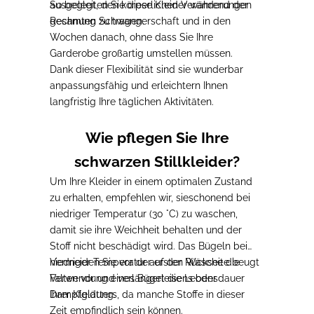
ausgelegt, den körperlichen Veränderungen
So
begleiten Sie diese Kleider während der
Rechnung zu tragen.
gesamten Schwangerschaft und in den
Wochen danach
, ohne dass Sie Ihre
Garderobe großartig umstellen müssen.
Dank dieser Flexibilität sind sie wunderbar
anpassungsfähig und
erleichtern Ihnen
langfristig Ihre täglichen Aktivitäten
.
Wie pflegen Sie Ihre
schwarzen Stillkleider?
Um Ihre Kleider in einem optimalen Zustand
zu erhalten, empfehlen wir, sie
schonend bei
niedriger Temperatur (30 °C)
zu waschen,
damit sie ihre Weichheit behalten und der
Stoff nicht beschädigt wird. Das
Bügeln bei
niedriger Temperatur
Vermeiden Sie
vor der ersten Wäsche
auf der Rückseite beugt
die
Falten vor und verlängert die Lebensdauer
Verwendung eines Bügeleisens oder
Ihrer Kleidung.
Dampfglätters
, da manche Stoffe in dieser
Zeit empfindlich sein können.