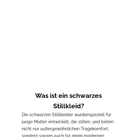
Optionen auswählen
Stillkleid aus Baumwolle
OLIVIA
Prix de vente
65,00€
Was ist ein schwarzes
Stillkleid?
Die schwarzen Stillkleider wurden
speziell für
junge Mütter entwickelt, die stillen
, und bieten
nicht nur außergewöhnlichen Tragekomfort,
sondern sorgen auch für einen modernen