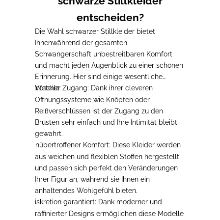
schwarze Stillkleider
entscheiden?
Die Wahl schwarzer Stillkleider bietet
Ihnen
während der gesamten
Schwangerschaft unbestreitbaren Komfort
und macht jeden Augenblick zu einer schönen
Erinnerung. Hier sind einige wesentliche
Einfacher Zugang
Vorteile:
: Dank ihrer cleveren
-
Öffnungssysteme wie Knöpfen oder
Reißverschlüssen ist der Zugang zu den
Brüsten sehr einfach und Ihre Intimität bleibt
gewahrt.
Unübertroffener Komfort
: Diese Kleider werden
-
aus weichen und flexiblen Stoffen hergestellt
und passen sich perfekt den Veränderungen
Ihrer Figur an, während sie Ihnen ein
anhaltendes Wohlgefühl bieten.
Diskretion garantiert
: Dank moderner und
-
raffinierter Designs ermöglichen diese Modelle