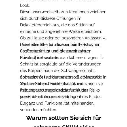
Look.
Diese unverwechselbaren Kreationen zeichnen
sich durch diskrete Öffnungen im
Dekolletébereich aus, die das Stillen auf
einfache und angenehme Weise erleichtern.
Ob zu Hause oder bei besonderen Anlässen –
mit diesen Kleidern können Sie Ihr Baby
Diese Kleider sind aus weichen, elastischen
ungestört stillen und gleichzeitig Ihre
Stoffen gefertigt und bieten optimalen
Privatsphäre wahren.
Komfort, insbesondere an kühleren Tagen.
Ihr
Schnitt ist sorgfältig auf die Veränderungen
des Körpers nach der Schwangerschaft
abgestimmt und
Schwarze Stillkleider
garantiert so Eleganz und
setzen neue Maßstäbe in
Wohlbefinden. Darüber hinaus reduzieren sie
Sachen Stil und Funktionalität und
sind
Reibung und tragen so dazu bei, das Risiko
mittlerweile unverzichtbar für Mütter
von Hautirritationen zu verringern.
geworden, die
nach der Geburt ihres Kindes
Eleganz und Funktionalität miteinander
verbinden möchten
.
Warum sollten Sie sich für