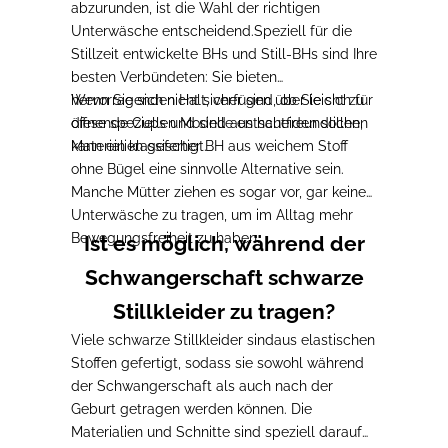
abzurunden, ist die Wahl der richtigen
Unterwäsche entscheidend.
Speziell für die
Stillzeit entwickelte BHs und Still-BHs sind Ihre
besten Verbündeten
: Sie bieten
hervorragenden Halt, verfügen über leicht zu
Wenn Sie sich nicht sicher sind, ob Sie sich für
öffnende Cups und sind aus hautfreundlichen
diese speziellen Modelle entscheiden sollen,
Materialien gefertigt.
kann ein klassischer BH aus weichem Stoff
ohne Bügel eine sinnvolle Alternative sein
.
Manche Mütter ziehen es sogar vor, gar keine
Unterwäsche zu tragen, um im Alltag mehr
Bewegungsfreiheit zu haben.
Ist es möglich, während der
Schwangerschaft schwarze
Stillkleider zu tragen?
Viele schwarze Stillkleider sind
aus elastischen
Stoffen gefertigt, sodass sie sowohl während
der Schwangerschaft als auch nach der
Geburt getragen werden können
. Die
Materialien und Schnitte sind speziell darauf