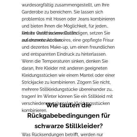
wurde
sorgfältig zusammengestellt, um Ihre
Garderobe zu bereichern
. Sie lassen sich
problemlos mit Hosen oder Jeans kombinieren
und bieten Ihnen die Möglichkeit,
für jeden
Anlass verschiedene Outfits
Um Ihr Outfit zu vervollständigen,
setzen Sie
zusammenzustellen
auf dezente Accessoires
.
, eine gepflegte Frisur
und dezentes Make-up, um einen freundlichen
und entspannten Eindruck zu hinterlassen.
Wenn die Temperaturen sinken, denken Sie
daran, Ihre Kleider mit anderen geeigneten
Kleidungsstücken wie einem Mantel oder einer
Strickjacke zu kombinieren
. Zögern Sie nicht,
mehrere Stillkleidungstücke übereinander zu
tragen! Im Winter können Sie ein Stillkleid mit
verschiedenen saisonalen Kleidungsstücken
Wie lauten die
kombinieren.
Rückgabebedingungen für
schwarze Stillkleider?
Was Rücksendungen betrifft, werden nur