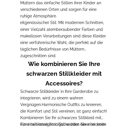
Müttern das einfache Stillen ihrer Kinder an
verschiedenen Orten und sorgen für eine
ruhige Atmosphäre.
Zeitgenössischer Stil
: Mit modernen Schnitten,
-
einer Vielzahl atemberaubender Farben und
makellosen Verarbeitungen sind diese Kleider
eine verführerische Wahl, die perfekt auf die
täglichen Bedürfnisse von Müttern
zugeschnitten sind.
Wie kombinieren Sie Ihre
schwarzen Stillkleider mit
Accessoires?
Schwarze Stillkleider in Ihre Garderobe zu
integrieren, wird zu einem wahren
Vergnügen.
Harmonische Outfits zu kreieren,
die Komfort und Stil vereinen, ist ganz einfach!
Kombinieren Sie Ihr schwarzes Stillkleid mit
einer taillierten Strickjacke oder einer leichten
Für einen lässigeren Stil
wählen Sie eine weite