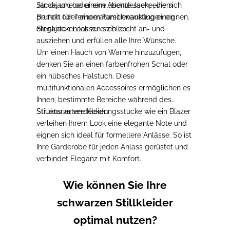
Jacke, um bei einem Abendessen, einem
Strickjacke oder eine leichte Jacke, die sich
Brunch oder einem Familienausflug einen
perfekt für Temperaturschwankungen eignen.
eleganten Look zu erzielen.
Strickjacken lassen sich leicht an- und
ausziehen und erfüllen alle Ihre Wünsche.
Um einen Hauch von Wärme hinzuzufügen
,
denken Sie an einen farbenfrohen Schal oder
ein hübsches Halstuch. Diese
multifunktionalen Accessoires ermöglichen es
Ihnen, bestimmte Bereiche während des
Stillens zu verdecken.
Strukturiertere Kleidungsstücke wie ein Blazer
verleihen Ihrem Look eine elegante Note und
eignen sich ideal für formellere Anlässe
. So ist
Ihre Garderobe für jeden Anlass gerüstet und
verbindet Eleganz mit Komfort.
Wie können Sie Ihre
schwarzen Stillkleider
optimal nutzen?