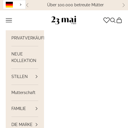
Weiter zum Inhalt
Über 100.000 betreute Mütter
Zurück
We
23 Mai Paris
Navigation öffnen
Suche öff
Waren
PRIVATVERKÄUFE
NEUE
KOLLEKTION
STILLEN
Mutterschaft
FAMILIE
DIE MARKE