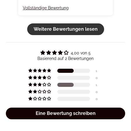
Vollständige Bewertung
Vol
Weitere Bewertungen lesen
4,00 von 5
Basierend auf 2 Bewertungen
1
0
1
0
0
Eine Bewertung schreiben