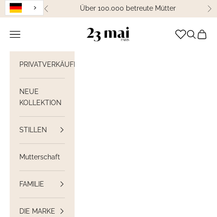
Weiter zum Inhalt
Über 100.000 betreute Mütter
Zurück
We
23 Mai Paris
Navigation öffnen
Suche öff
Waren
PRIVATVERKÄUFE
NEUE
KOLLEKTION
STILLEN
Mutterschaft
FAMILIE
DIE MARKE