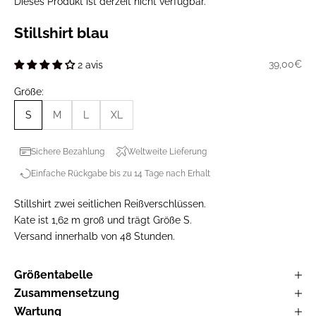
Dieses Produkt ist derzeit nicht verfügbar.
Stillshirt blau
Prix de ve
39,00€
2 avis
Größe:
S
M
L
XL
Sichere Bezahlung
Weltweite Lieferung
Einfache Rückgabe bis zu 14 Tage nach Erhalt
Stillshirt zwei seitlichen Reißverschlüssen.
Kate ist 1,62 m groß und trägt Größe S.
Versand innerhalb von 48 Stunden.
Größentabelle
Zusammensetzung
Wartung