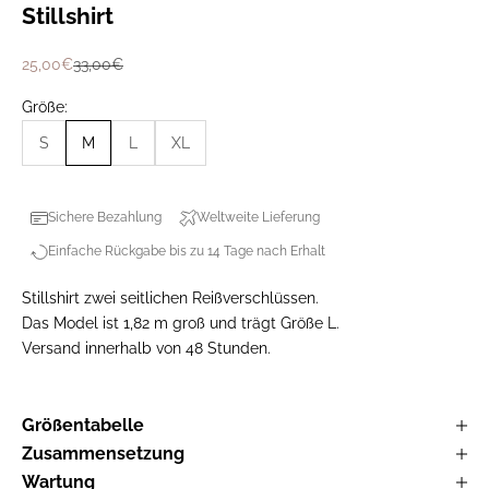
Stillshirt
Prix de vente
Prix normal
25,00€
33,00€
Größe:
S
M
L
XL
Sichere Bezahlung
Weltweite Lieferung
Einfache Rückgabe bis zu 14 Tage nach Erhalt
Stillshirt zwei seitlichen Reißverschlüssen.
Das Model ist 1,82 m groß und trägt Größe L.
Versand innerhalb von 48 Stunden.
Größentabelle
Zusammensetzung
Wartung