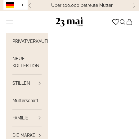
Weiter zum Inhalt
Über 100.000 betreute Mütter
Zurück
We
23 Mai Paris
Navigation öffnen
Suche öff
Waren
PRIVATVERKÄUFE
NEUE
KOLLEKTION
STILLEN
Mutterschaft
FAMILIE
DIE MARKE