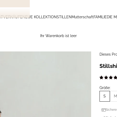
ATVERKÄUFE
NEUE KOLLEKTION
STILLEN
Mutterschaft
FAMILIE
DIE 
Ihr Warenkorb ist leer
Dieses Pro
Stillsh
Größe:
S
M
Sichere