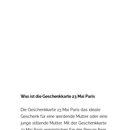
Optionen auswählen
Geschenkkarte 23. Mai
Prix de vente
A partir de 25,00€
Was ist die Geschenkkarte 23 Mai Paris
Die Geschenkkarte 23 Mai Paris das ideale
Geschenk für eine werdende Mutter oder eine
junge stillende Mutter. Mit der Geschenkkarte
23 Mai Paris ermöglichen Sie der Person Ihrer