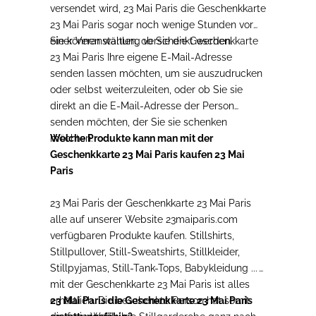
versendet wird, 23 Mai Paris die Geschenkkarte
23 Mai Paris sogar noch wenige Stunden vor
einer Veranstaltung verschenkt werden.
Sie können wählen, ob Sie die Geschenkkarte
23 Mai Paris Ihre eigene E-Mail-Adresse
senden lassen möchten, um sie auszudrucken
oder selbst weiterzuleiten, oder ob Sie sie
direkt an die E-Mail-Adresse der Person
senden möchten, der Sie sie schenken
möchten.
Welche Produkte kann man mit der
Geschenkkarte 23 Mai Paris kaufen 23 Mai
Paris
23 Mai Paris der Geschenkkarte 23 Mai Paris
alle auf unserer Website 23maiparis.com
verfügbaren Produkte kaufen. Stillshirts,
Stillpullover, Still-Sweatshirts, Stillkleider,
Stillpyjamas, Still-Tank-Tops, Babykleidung ...
mit der Geschenkkarte 23 Mai Paris ist alles
erhältlich. Die beschenkte Person hat somit
23 Mai Paris die Geschenkkarte 23 Mai Paris