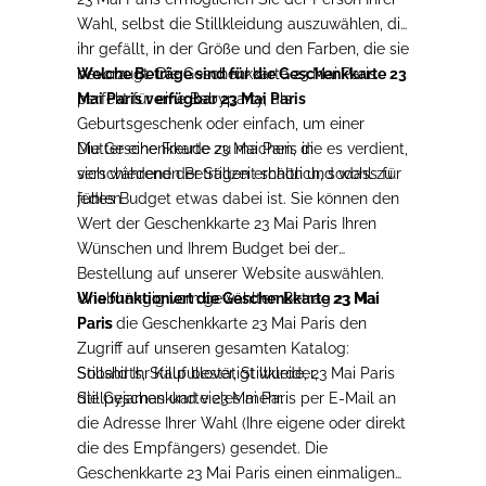
Wahl, selbst die Stillkleidung auszuwählen, die
ihr gefällt, in der Größe und den Farben, die sie
bevorzugt. Die Geschenkkarte 23 Mai Paris
Welche Beträge sind für die Geschenkkarte 23
perfekt für eine Babyparty, als
Mai Paris verfügbar 23 Mai Paris
Geburtsgeschenk oder einfach, um einer
Mutter eine Freude zu machen, die es verdient,
Die Geschenkkarte 23 Mai Paris in
sich während der Stillzeit schön und wohl zu
verschiedenen Beträgen erhältlich, sodass für
fühlen.
jedes Budget etwas dabei ist. Sie können den
Wert der Geschenkkarte 23 Mai Paris Ihren
Wünschen und Ihrem Budget bei der
Bestellung auf unserer Website auswählen.
Unabhängig vom gewählten Betrag 23 Mai
Wie funktioniert die Geschenkkarte 23 Mai
Paris die Geschenkkarte 23 Mai Paris den
Paris
Zugriff auf unseren gesamten Katalog:
Stillshirts, Stillpullover, Stillkleider,
Sobald Ihr Kauf bestätigt wurde, 23 Mai Paris
Stillpyjamas und vieles mehr.
die Geschenkkarte 23 Mai Paris per E-Mail an
die Adresse Ihrer Wahl (Ihre eigene oder direkt
die des Empfängers) gesendet. Die
Geschenkkarte 23 Mai Paris einen einmaligen