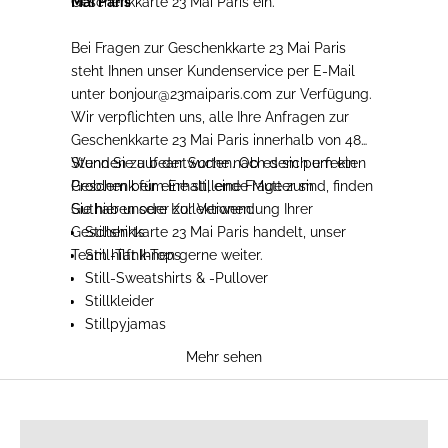
Geschenkkarte 23 Mai Paris ein.
Mai Paris
Bei Fragen zur Geschenkkarte 23 Mai Paris
steht Ihnen unser Kundenservice per E-Mail
unter
bonjour@23maiparis.com
zur Verfügung.
Wir verpflichten uns, alle Ihre Anfragen zur
Geschenkkarte 23 Mai Paris innerhalb von 48
Stunden zu beantworten. Ob es sich um ein
Wenn Sie auf der Suche nach dem perfekten
Problem beim Erhalt, eine Frage zum
Geschenk für eine stillende Mutter sind, finden
Guthaben oder zur Verwendung Ihrer
Sie hier unsere Kollektionen:
Geschenkkarte 23 Mai Paris handelt, unser
Stillshirts
Team hilft Ihnen gerne weiter.
Still-Tank-Tops
Still-Sweatshirts & -Pullover
Stillkleider
Stillpyjamas
Umstandsmode
Mehr sehen
STILLSHIRTS