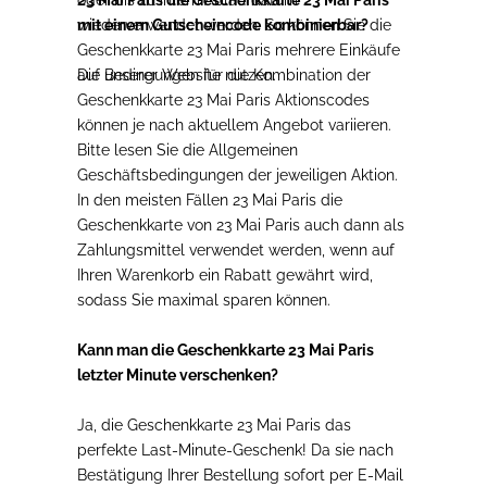
oder bis zu ihrem Ablaufdatum
23 Mai Paris die Geschenkkarte 23 Mai Paris
wiederverwendet werden. So können Sie die
mit einem Gutscheincode kombinierbar?
Geschenkkarte 23 Mai Paris mehrere Einkäufe
auf unserer Website nutzen.
Die Bedingungen für die Kombination der
Geschenkkarte 23 Mai Paris Aktionscodes
können je nach aktuellem Angebot variieren.
Bitte lesen Sie die Allgemeinen
Geschäftsbedingungen der jeweiligen Aktion.
In den meisten Fällen 23 Mai Paris die
Geschenkkarte von 23 Mai Paris auch dann als
Zahlungsmittel verwendet werden, wenn auf
Ihren Warenkorb ein Rabatt gewährt wird,
sodass Sie maximal sparen können.
Kann man die Geschenkkarte 23 Mai Paris
letzter Minute verschenken?
Ja, die Geschenkkarte 23 Mai Paris das
perfekte Last-Minute-Geschenk! Da sie nach
Bestätigung Ihrer Bestellung sofort per E-Mail