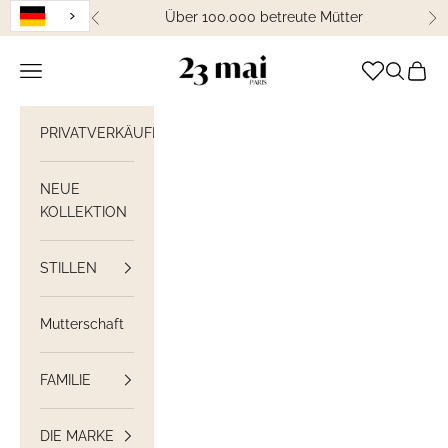
Weiter zum Inhalt
Über 100.000 betreute Mütter
Zurück
We
23 Mai Paris
Navigation öffnen
Suche öff
Waren
PRIVATVERKÄUFE
NEUE
KOLLEKTION
STILLEN
Mutterschaft
FAMILIE
DIE MARKE