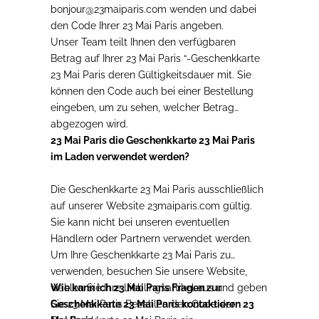
bonjour@23maiparis.com
wenden und dabei
den Code Ihrer 23 Mai Paris angeben.
Unser Team teilt Ihnen den verfügbaren
Betrag auf Ihrer 23 Mai Paris “-Geschenkkarte
23 Mai Paris deren Gültigkeitsdauer mit. Sie
können den Code auch bei einer Bestellung
eingeben, um zu sehen, welcher Betrag
abgezogen wird.
23 Mai Paris die Geschenkkarte 23 Mai Paris
im Laden verwendet werden?
Die Geschenkkarte 23 Mai Paris ausschließlich
auf unserer Website 23maiparis.com gültig.
Sie kann nicht bei unseren eventuellen
Händlern oder Partnern verwendet werden.
Um Ihre Geschenkkarte 23 Mai Paris zu
verwenden, besuchen Sie unsere Website,
wählen Sie Ihre Lieblingsartikel aus und geben
Wie kann ich 23 Mai Paris Fragen zur
Sie 23 Mai Paris Bezahlen den Code der
Geschenkkarte 23 Mai Paris kontaktieren 23