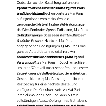
Code, der bei der Bezahlung auf unserer
Website verwendet werden muss. Der
23 Mai Paris die Geschenkkarte 23 Mai Paris
Empfänger der Geschenkkarte 23 Mai Paris
ein Ablaufdatum?
auf 23maiparis.com einkaufen, die
gewünschten Artikel in den Warenkorb legen
Ja, wie jede Geschenkkarte 23 Mai Paris auch
und den Code der Geschenkkarte 23 Mai Paris
die Geschenkkarte 23 Mai Paris eine
Bezahlvorgang eingeben, um ihren Wert
Gültigkeitsdauer. Bitte beachten Sie die beim
einzulösen.
Kauf der Geschenkkarte 23 Mai Paris
angegebenen Bedingungen 23 Mai Paris das
genaue Ablaufdatum zu erfahren. Wir
empfehlen Ihnen, die Geschenkkarte 23 Mai
Kann man die Geschenkkarte 23 Mai Paris
Paris schnell 23 Mai Paris möglich einzulösen,
verwenden?
um ihren Wert voll auszuschöpfen und unsere
Kollektionen an Stillbekleidung zu entdecken.
Ja, wenn der Bestellwert unter dem Wert der
Geschenkkarte 23 Mai Paris liegt, bleibt der
Restbetrag für eine nächste Bestellung
verfügbar. Die Geschenkkarte 23 Mai Paris
ihren einmaligen Code und kann bis zur
vollständigen Ausschöpfung ihres Guthabens