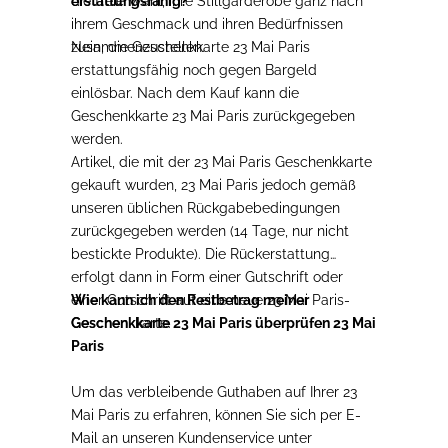
die freie Wahl, ihre Stillgarderobe ganz nach
erstattungsfähig?
ihrem Geschmack und ihren Bedürfnissen
zusammenzustellen.
Nein, die Geschenkkarte 23 Mai Paris
erstattungsfähig noch gegen Bargeld
einlösbar. Nach dem Kauf kann die
Geschenkkarte 23 Mai Paris zurückgegeben
werden.
Artikel, die mit der 23 Mai Paris Geschenkkarte
gekauft wurden, 23 Mai Paris jedoch gemäß
unseren üblichen Rückgabebedingungen
zurückgegeben werden (14 Tage, nur nicht
bestickte Produkte). Die Rückerstattung
erfolgt dann in Form einer Gutschrift oder
einer Gutschrift auf eine neue 23 Mai Paris-
Wie kann ich den Restbetrag meiner
Geschenkkarte.
Geschenkkarte 23 Mai Paris überprüfen 23 Mai
Paris
Um das verbleibende Guthaben auf Ihrer 23
Mai Paris zu erfahren, können Sie sich per E-
Mail an unseren Kundenservice unter