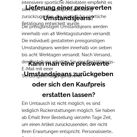
intensivere sportliche Aktivitäten empfiehlt es
Lieferung einer preiswerten
sich, auf Umstandssportbekleidung
zurückzugreifen, die speziell für sportliche
Umstandsjeans?
Betätigung entwickelt wurde.
Die preisgünstigen Umstandsjeans werden
innerhalb von 48 Werktagsstunden versandt.
Die individuell gestalteten preisgünstigen
Umstandsjeans werden innerhalb von sieben
bis acht Werktagen versandt. Nach Versand
der Bestellung erhalten Sie eine Bestätigungs-
Kann man eine preiswerte
E-Mail mit einer
Umstandsjeans zurückgeben
Sendungsverfolgungsnummer.
oder sich den Kaufpreis
erstatten lassen?
Ein Umtausch ist nicht möglich, es sind
lediglich Rückerstattungen möglich. Sie haben
ab Erhalt Ihrer Bestellung vierzehn Tage Zeit,
um einen Artikel zurückzusenden, der nicht
Ihren Erwartungen entspricht. Personalisierte