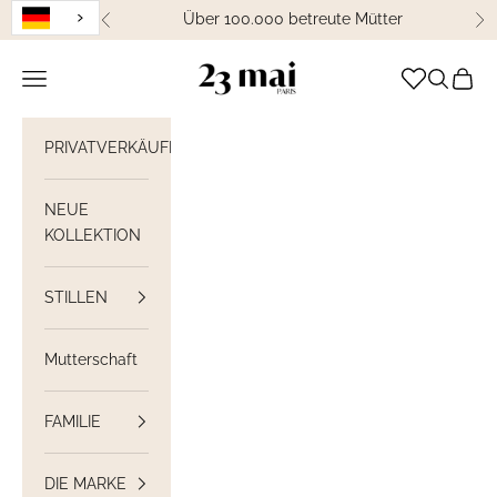
Weiter zum Inhalt
Über 100.000 betreute Mütter
Zurück
We
23 Mai Paris
Navigation öffnen
Suche öff
Waren
PRIVATVERKÄUFE
NEUE
KOLLEKTION
STILLEN
Mutterschaft
FAMILIE
DIE MARKE