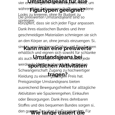
Umstandsjeans für alle
vier erschwingliche Umstandsjeans ideal, um
während der Schwangerschaft verschiedene
Figurtypen geeignet?
Looks zu kreieren, ohne Ihr Budget zu
Die preiswerten Umstandsjeans sind so
sprengen.
konzipiert, dass sie sich jeder Figur anpassen.
Dank ihres elastischen Bundes und ihrer
geschmeidigen Materialien schmiegen sie sich
an den Körper an, ohne jemals einzuengen. Sie
sind in verschiedenen Größen und Passformen
Kann man eine preiswerte
erhältlich und eignen sich sowohl für schlanke
Umstandsjeans bei
als auch für kurvigere Figuren, sodass jede
werdende Mutter während der gesamten
sportlichen Aktivitäten
Schwangerschaft Zugang zu hochwertiger
tragen?
Kleidung zu einem günstigen Preis hat.
Preisgünstige Umstandsjeans bieten
ausreichend Bewegungsfreiheit für alltägliche
Aktivitäten wie Spazierengehen, Einkaufen
oder Besorgungen. Dank ihres dehnbaren
Stoffes und des bequemen Bundes sorgen sie
den ganzen Tag über für Tragekomfort. Für
Wie lange dauert die