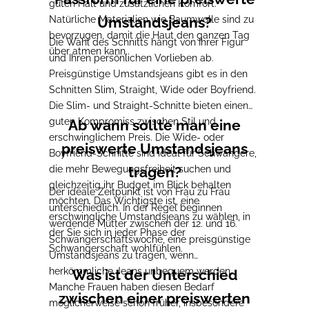
guten Halt und zusätzlichen Komfort.
Natürliche Materialien wie Baumwolle sind zu
Umstandsjeans?
bevorzugen, damit die Haut den ganzen Tag
Die Wahl des Schnitts hängt von Ihrer Figur
über atmen kann.
und Ihren persönlichen Vorlieben ab.
Preisgünstige Umstandsjeans gibt es in den
Schnitten Slim, Straight, Wide oder Boyfriend.
Die Slim- und Straight-Schnitte bieten einen
guten Kompromiss zwischen Stil und
Ab wann sollte man eine
erschwinglichem Preis. Die Wide- oder
preiswerte Umstandsjeans
Boyfriend-Schnitte sind ideal für Schwangere,
die mehr Bewegungsfreiheit suchen und
tragen?
gleichzeitig ihr Budget im Blick behalten
Der ideale Zeitpunkt ist von Frau zu Frau
möchten. Das Wichtigste ist, eine
unterschiedlich. In der Regel beginnen
erschwingliche Umstandsjeans zu wählen, in
werdende Mütter zwischen der 12. und 16.
der Sie sich in jeder Phase der
Schwangerschaftswoche, eine preisgünstige
Schwangerschaft wohlfühlen.
Umstandsjeans zu tragen, wenn
herkömmliche Jeans unbequem werden.
Was ist der Unterschied
Manche Frauen haben diesen Bedarf
zwischen einer preiswerten
möglicherweise schon früher, insbesondere