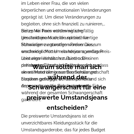
im Leben einer Frau, die von vielen
körperlichen und emotionalen Veränderungen
geprägt ist. Um diese Veränderungen zu
begleiten, ohne sich finanziell zu ruinieren,
bieten wir Ihnen erschwingliche
Bei 23 Mai Paris wählen wir sorgfältig
Umstandsjeans an, die speziell für
geschnittene Modelle und hochwertige
Schwangere entworfen wurden. Diese
Materialien zu günstigen Preisen aus, um
erschwinglichen Umstandsjeans verfügen
werdenden Müttern ein hervorragendes Preis-
über einen elastischen Bund oder einen
Leistungs-Verhältnis zu bieten. Die
dehnbaren Einsatz im Taillenbereich, sodass
preiswerten Umstandsjeans werden aus
Warum sollte man sich
sie während der gesamten Schwangerschaft
einem Materialmix aus Baumwolle und
während der
bequem getragen werden können und sich
Elasthan gefertigt, der eine perfekte
dem wachsenden Bauch anpassen.
Anpassung an die sich verändernde Figur
Schwangerschaft für eine
während der gesamten Schwangerschaft
preiswerte Umstandsjeans
garantiert.
entscheiden?
Die preiswerte Umstandsjeans ist ein
unverzichtbares Kleidungsstück für die
Umstandsgarderobe, das für jedes Budget