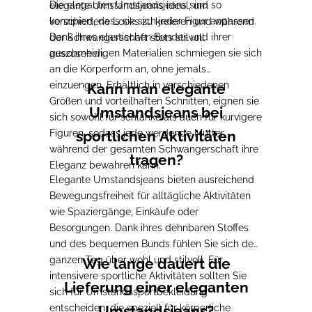
Die eleganten Umstandsjeans sind so
elegante Umstandsjeans ideal, um
konzipiert, dass sie sich jeder Figur anpassen.
verschiedene Looks zu kreieren und während
Dank ihres elastischen Bundes und ihrer
der Schwangerschaft stets stilvoll
geschmeidigen Materialien schmiegen sie sich
auszusehen.
an die Körperform an, ohne jemals
einzuengen. Erhältlich in verschiedenen
Kann man elegante
Größen und vorteilhaften Schnitten, eignen sie
Umstandsjeans bei
sich sowohl für schlanke als auch für kurvigere
Figuren, sodass jede werdende Mutter
sportlichen Aktivitäten
während der gesamten Schwangerschaft ihre
tragen?
Eleganz bewahren kann.
Elegante Umstandsjeans bieten ausreichend
Bewegungsfreiheit für alltägliche Aktivitäten
wie Spaziergänge, Einkäufe oder
Besorgungen. Dank ihres dehnbaren Stoffes
und des bequemen Bunds fühlen Sie sich den
ganzen Tag über wohl und stilvoll. Für
Wie lange dauert die
intensivere sportliche Aktivitäten sollten Sie
Lieferung einer eleganten
sich für Umstandssportbekleidung
entscheiden, die speziell für körperliche
Umstandsjeans?