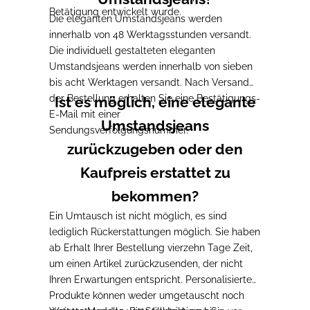
Betätigung entwickelt wurde.
Die eleganten Umstandsjeans werden
innerhalb von 48 Werktagsstunden versandt.
Die individuell gestalteten eleganten
Umstandsjeans werden innerhalb von sieben
bis acht Werktagen versandt. Nach Versand
der Bestellung erhalten Sie eine Bestätigungs-
Ist es möglich, eine elegante
E-Mail mit einer
Umstandsjeans
Sendungsverfolgungsnummer.
zurückzugeben oder den
Kaufpreis erstattet zu
bekommen?
Ein Umtausch ist nicht möglich, es sind
lediglich Rückerstattungen möglich. Sie haben
ab Erhalt Ihrer Bestellung vierzehn Tage Zeit,
um einen Artikel zurückzusenden, der nicht
Ihren Erwartungen entspricht. Personalisierte
Produkte können weder umgetauscht noch