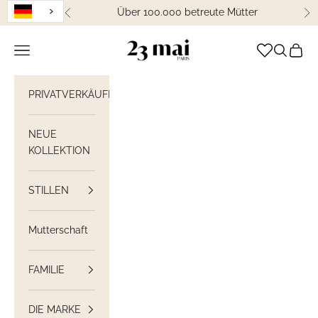
Weiter zum Inhalt
Über 100.000 betreute Mütter
Zurück
We
23 Mai Paris
Navigation öffnen
Suche öff
Waren
PRIVATVERKÄUFE
NEUE
KOLLEKTION
STILLEN
Mutterschaft
FAMILIE
DIE MARKE