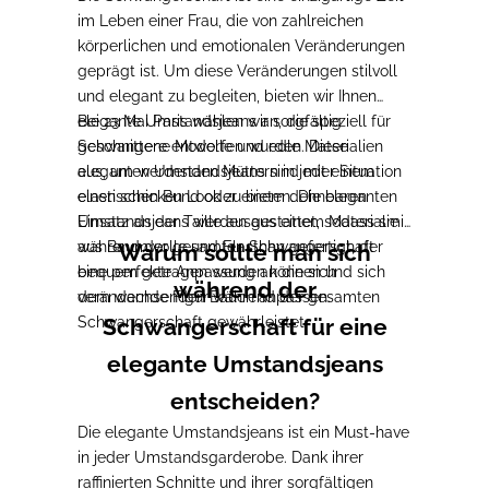
im Leben einer Frau, die von zahlreichen
körperlichen und emotionalen Veränderungen
geprägt ist. Um diese Veränderungen stilvoll
und elegant zu begleiten, bieten wir Ihnen
elegante Umstandsjeans an, die speziell für
Bei 23 Mai Paris wählen wir sorgfältig
Schwangere entworfen wurden. Diese
geschnittene Modelle und edle Materialien
eleganten Umstandsjeans sind mit einem
aus, um werdenden Müttern in jeder Situation
elastischen Bund oder einem dehnbaren
einen schicken Look zu bieten. Die eleganten
Einsatz an der Taille ausgestattet, sodass sie
Umstandsjeans werden aus einem Materialmix
während der gesamten Schwangerschaft
aus Baumwolle und Elasthan gefertigt, der
Warum sollte man sich
bequem getragen werden können und sich
eine perfekte Anpassung an die sich
während der
dem wachsenden Bauch anpassen.
verändernde Figur während der gesamten
Schwangerschaft gewährleistet.
Schwangerschaft für eine
elegante Umstandsjeans
entscheiden?
Die elegante Umstandsjeans ist ein Must-have
in jeder Umstandsgarderobe. Dank ihrer
raffinierten Schnitte und ihrer sorgfältigen