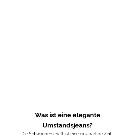
Optionen auswählen
Verstellbare schwarze
Umstandsjeans
Prix de vente
Prix normal
62,00€
75,00€
Was ist eine elegante
Umstandsjeans?
Die Schwangerschaft ist eine einzigartige Zeit