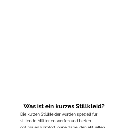
Optionen auswählen
Stillkleid GABRIEL in
Bordeauxrot
Prix de vente
Prix normal
43,00€
62,00€
Was ist ein kurzes Stillkleid?
Die kurzen Stillkleider wurden speziell für
stillende Mütter entworfen
und bieten
optimalen Komfort, ohne dabei den aktuellen