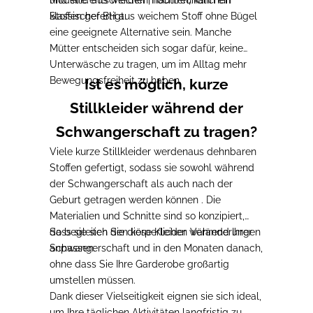
und sind aus weichen, hautfreundlichen
Modelle entscheiden möchten, kann ein
Stoffen gefertigt.
klassischer BH aus weichem Stoff ohne Bügel
eine geeignete Alternative sein.
Manche
Mütter entscheiden sich sogar dafür, keine
Unterwäsche zu tragen, um im Alltag mehr
Bewegungsfreiheit zu haben.
Ist es möglich, kurze
Stillkleider während der
Schwangerschaft zu tragen?
Viele kurze Stillkleider werden
aus dehnbaren
Stoffen gefertigt
, sodass sie sowohl während
der Schwangerschaft als auch nach der
Geburt getragen werden können
. Die
Materialien und Schnitte sind so konzipiert,
dass sie sich den körperlichen Veränderungen
So
begleiten Sie diese Kleider während Ihrer
anpassen.
Schwangerschaft und in den Monaten danach
,
ohne dass Sie Ihre Garderobe großartig
umstellen müssen.
Dank dieser Vielseitigkeit eignen sie sich ideal,
um Ihre täglichen Aktivitäten langfristig zu