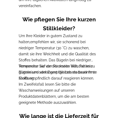
vereinfachen.
Wie pflegen Sie Ihre kurzen
Stillkleider?
Um Ihre Kleider in gutem Zustand zu
halten,
empfehlen wir, sie schonend bei
niedriger Temperatur (30 °C) zu waschen
,
damit sie ihre Weichheit und die Qualität des
Stoffes behalten.
Das Bügeln bei niedriger
Temperatur auf der Rückseite
Verwenden Sie vor der ersten Wäsche kein
hilft, Falten zu
glätten und verlängert die Lebensdauer Ihrer
Bügeleisen oder Dampfglätter, da bestimmte
Kleidung.
Stoffe empfindlich darauf reagieren können.
Im Zweifelsfall
lesen Sie bitte die
Waschanweisungen auf unseren
Produktdatenblättern, um die am besten
geeignete Methode auszuwählen
.
Wie lange ist die Lieferzeit für