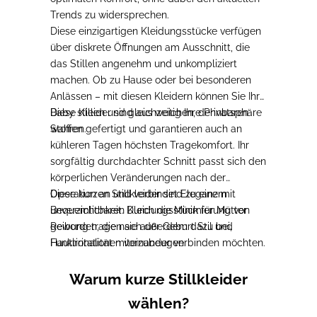
Trends zu widersprechen.
Diese einzigartigen Kleidungsstücke verfügen
über diskrete Öffnungen am Ausschnitt, die
das Stillen angenehm und unkompliziert
machen.
Ob zu Hause oder bei besonderen
Anlässen – mit diesen Kleidern können Sie Ihr
Baby stillen und gleichzeitig Ihre Privatsphäre
Diese Kleider sind aus weichen, dehnbaren
wahren.
Stoffen gefertigt und garantieren auch an
kühleren Tagen höchsten Tragekomfort. Ihr
sorgfältig durchdachter Schnitt passt sich den
körperlichen Veränderungen nach der
Operation an und verbindet Eleganz mit
Diese kurzen Stillkleider sind
zu einem
Bequemlichkeit.
unverzichtbaren Kleidungsstück für Mütter
Durch die Minimierung von
Reibung tragen sie außerdem dazu bei,
geworden, die
nach der Geburt
Stil und
Hautirritationen vorzubeugen.
Funktionalität miteinander verbinden möchten
.
Warum kurze Stillkleider
wählen?