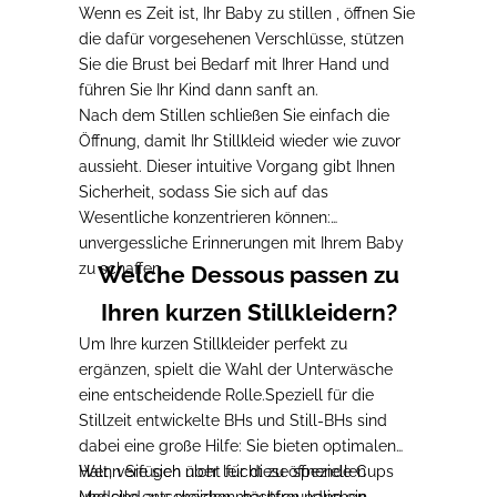
Wenn es Zeit ist, Ihr Baby zu stillen
, öffnen Sie
die dafür vorgesehenen Verschlüsse, stützen
Sie die Brust bei Bedarf mit Ihrer Hand
und
führen Sie Ihr Kind dann sanft an.
Nach dem Stillen schließen Sie einfach die
Öffnung, damit Ihr Stillkleid wieder wie zuvor
aussieht.
Dieser intuitive Vorgang gibt Ihnen
Sicherheit, sodass Sie sich auf das
Wesentliche konzentrieren können:
unvergessliche Erinnerungen mit Ihrem Baby
zu schaffen.
Welche Dessous passen zu
Ihren kurzen Stillkleidern?
Um Ihre kurzen Stillkleider perfekt zu
ergänzen, spielt die Wahl der Unterwäsche
eine entscheidende Rolle.
Speziell für die
Stillzeit entwickelte BHs und Still-BHs sind
dabei eine große Hilfe
: Sie bieten optimalen
Halt, verfügen über leicht zu öffnende Cups
Wenn Sie sich nicht für diese speziellen