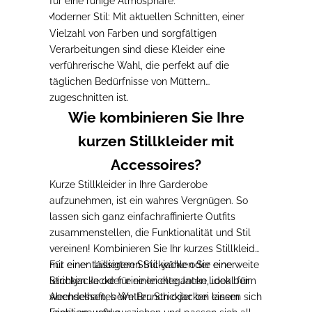
für eine ruhige Atmosphäre.
Moderner Stil
: Mit aktuellen Schnitten, einer
-
Vielzahl von Farben und sorgfältigen
Verarbeitungen sind diese Kleider eine
verführerische Wahl, die perfekt auf die
täglichen Bedürfnisse von Müttern
zugeschnitten ist.
Wie kombinieren Sie Ihre
kurzen Stillkleider mit
Accessoires?
Kurze Stillkleider in Ihre Garderobe
aufzunehmen, ist ein wahres Vergnügen. So
lassen sich ganz einfach
raffinierte Outfits
zusammenstellen, die Funktionalität und Stil
vereinen
! Kombinieren Sie Ihr kurzes Stillkleid
mit einer taillierten Strickjacke oder einer
Für einen lässigeren Stil
wählen Sie eine weite
leichten Jacke für einen eleganten Look beim
Strickjacke oder eine leichte Jacke
, ideal für
Abendessen, beim Brunch oder bei einem
wechselhaftes Wetter. Strickjacken lassen sich