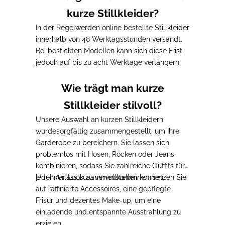
kurze Stillkleider?
In der Regel
werden online bestellte Stillkleider
innerhalb von 48 Werktagsstunden versandt
.
Bei bestickten Modellen kann sich diese Frist
jedoch
auf bis zu acht Werktage verlängern
.
Wie trägt man kurze
Stillkleider stilvoll?
Unsere Auswahl an kurzen Stillkleidern
wurde
sorgfältig zusammengestellt, um Ihre
Garderobe zu bereichern
. Sie lassen sich
problemlos mit Hosen, Röcken oder Jeans
kombinieren, sodass Sie zahlreiche Outfits für
jeden Anlass zusammenstellen können.
Um Ihren Look zu vervollkommnen, setzen Sie
auf raffinierte Accessoires
, eine gepflegte
Frisur und dezentes Make-up, um eine
einladende und entspannte Ausstrahlung zu
erzielen.