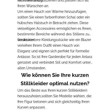
Familienausflug.
leicht an- und ausziehen und passen sich all
Ihren Wünschen an.
Um einen Hauch von Wärme hinzuzufügen,
sollten Sie einen farbenfrohen Schal oder ein
hübsches Halstuch in Betracht ziehen
. Diese
vielseitigen Accessoires ermöglichen es Ihnen,
bestimmte Bereiche während des Stillens zu
verdecken.
Strukturiertere Kleidungsstücke wie ein Blazer
verleihen Ihrem Outfit einen Hauch von
Eleganz
und
eignen sich perfekt für formelle
Anlässe. So ist Ihre Garderobe
für jeden Anlass
gerüstet
und verbindet Stil und Komfort unter
allen Umständen.
Wie können Sie Ihre kurzen
Stillkleider optimal nutzen?
Um das Beste aus Ihren kurzen Stillkleidern
herauszuholen,
sollten Sie Modelle wählen, die
Ihre Figur betonen und sich gleichzeitig Ihren
Kurven anpassen
.