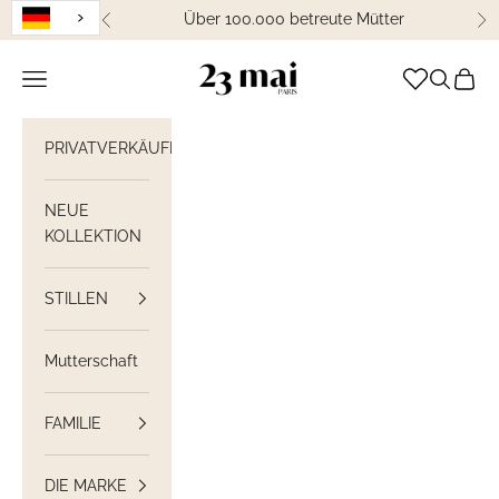
Weiter zum Inhalt
Über 100.000 betreute Mütter
Zurück
We
23 Mai Paris
Navigation öffnen
Suche öff
Waren
PRIVATVERKÄUFE
NEUE
KOLLEKTION
STILLEN
Mutterschaft
FAMILIE
DIE MARKE