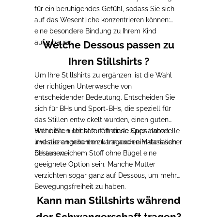
für ein beruhigendes Gefühl, sodass Sie sich
auf das Wesentliche konzentrieren können:
eine besondere Bindung zu Ihrem Kind
aufzubauen.
Welche Dessous passen zu
Ihren Stillshirts ?
Um Ihre Stillshirts zu ergänzen,
ist die Wahl
der richtigen Unterwäsche von
entscheidender Bedeutung
. Entscheiden Sie
sich für
BHs und Sport-BHs, die speziell für
das Stillen entwickelt wurden, einen guten
Halt bieten
Wenn Sie nicht sofort in diese Spezialmodelle
, leicht zu öffnende Cups haben
und aus angenehm zu tragenden Materialien
investieren möchten
, kann auch ein klassischer
bestehen.
BH aus weichem Stoff ohne Bügel eine
geeignete Option sein. Manche Mütter
verzichten sogar ganz auf Dessous, um mehr
Bewegungsfreiheit zu haben.
Kann man Stillshirts während
der Schwangerschaft tragen?