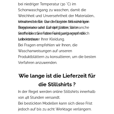
bei niedriger Temperatur (30 °C) im
Schonwaschgang
zu
waschen, damit die
Weichheit und Unversehrtheit der Materialien
erhalten bleibt
Verwenden Sie vor der ersten Wäsche kein
. Durch Bügeln bei niedriger
Temperatur und auf der linken Seite
Bügeleisen oder Dampfglätter, da
manche
vermeiden Sie Falten und verlängern die
Stoffe bis zur ersten Reinigung empfindlich
Lebensdauer Ihrer Kleidung.
sein können.
Bei Fragen empfehlen wir Ihnen,
die
Waschanweisungen auf unseren
Produktblättern
zu
konsultieren
, um die besten
Verfahren anzuwenden.
Wie lange ist die Lieferzeit für
die Stillshirts ?
In der Regel werden online Stillshirts
innerhalb
von 48 Stunden
versandt.
Bei bestickten Modellen kann sich diese Frist
jedoch
auf bis zu acht Werktage
verlängern.