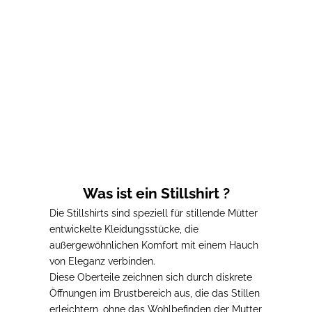
Stillshirt
Prix de vente
38,00€
Was ist ein Stillshirt ?
Die Stillshirts sind
speziell für stillende Mütter
entwickelte Kleidungsstücke
, die
außergewöhnlichen Komfort mit einem Hauch
von Eleganz verbinden.
Diese Oberteile zeichnen sich durch diskrete
Öffnungen im Brustbereich aus, die das Stillen
erleichtern, ohne das Wohlbefinden der Mutter