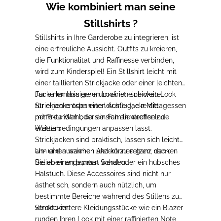
Wie kombiniert man seine
Stillshirts ?
Stillshirts in Ihre Garderobe zu integrieren, ist
eine erfreuliche Aussicht. Outfits zu kreieren,
die Funktionalität und Raffinesse verbinden,
wird zum Kinderspiel!
Ein Stillshirt leicht mit
einer taillierten Strickjacke oder einer leichten
Jacke kombinieren, um einen schicken Look
Für einen lässigeren Look
ist eine weite
für einen entspannten Ausflug
Strickjacke oder eine leichte Jacke die
, ein Mittagessen
mit Freunden oder ein Familientreffen
perfekte Wahl, da sie sich an wechselnde
zu
erzielen
Wetterbedingungen anpassen lässt.
.
Strickjacken sind praktisch, lassen sich leicht
an- und ausziehen und können ganz nach
Um einen warmen Akzent zu setzen
, denken
Belieben angepasst werden.
Sie an einen bunten Schal oder ein hübsches
Halstuch. Diese Accessoires sind nicht nur
ästhetisch, sondern auch nützlich, um
bestimmte Bereiche während des Stillens zu
verdecken.
Strukturiertere Kleidungsstücke wie ein Blazer
runden Ihren Look mit einer raffinierten Note