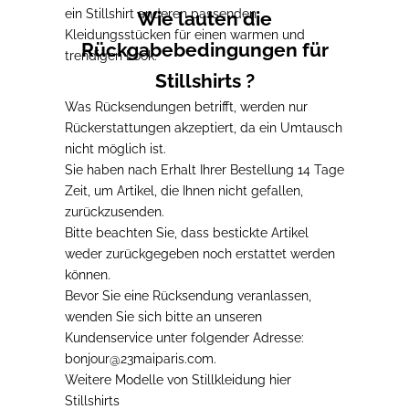
ein Stillshirt anderen passenden
Wie lauten die
Kleidungsstücken für einen warmen und
Rückgabebedingungen für
trendigen Look.
Stillshirts ?
Was Rücksendungen betrifft,
werden nur
Rückerstattungen akzeptiert
, da ein Umtausch
nicht möglich ist.
Sie haben nach Erhalt Ihrer Bestellung 14 Tage
Zeit,
um Artikel, die Ihnen nicht gefallen,
zurückzusenden.
Bitte beachten Sie, dass
bestickte Artikel
weder zurückgegeben noch erstattet werden
können
.
Bevor Sie eine Rücksendung veranlassen
,
wenden Sie sich bitte an unseren
Kundenservice unter folgender Adresse:
bonjour@23maiparis.com.
Weitere Modelle von
Stillkleidung
hier
Stillshirts