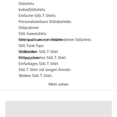
Stillshirts
IndividStillshirts
Einfache Still-T-Shirts
Personalisierbare Stilloberteile
Stillpullover
Still-Sweatshirts
Strickpullover zum Stillen
oder auch unsere verschiedenen
Stillshirts
:
Still-Tank-Tops
Stillkleider
Bedrucktes Still-T-Shirt
Stillpyjamas
Personalisiertes Still-T-Shirt
Einfarbiges Still-T-Shirt
Still-T-Shirt mit langen Ärmeln
Weißes Still-T-Shirt
Blaues Still-T-Shirt
Mehr sehen
Schwarzes Still-T-Shirt
Graues Still-T-Shirt
STILLSHIRTS
Still-T-Shirt in Camel
Still-T-Shirt mit Leopardenmuster
Besticktes Still-T-Shirt