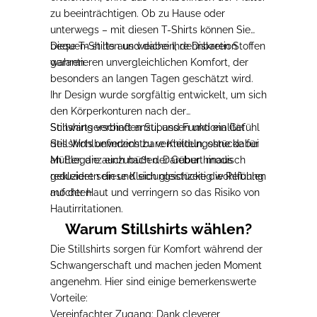
zu beeinträchtigen. Ob zu Hause oder
unterwegs –
mit diesen T-Shirts können Sie
bequem stillen und dabei Ihre Diskretion
Diese T-Shirts aus weichen, dehnbaren Stoffen
wahren
garantieren unvergleichlichen Komfort, der
.
besonders an langen Tagen geschätzt wird.
Ihr Design wurde sorgfältig entwickelt, um sich
den Körperkonturen nach der
Schwangerschaft anzupassen
Stillshirts verbinden Stil und Funktionalität
und ein Gefühl
des Wohlbefindens zu vermitteln, ohne dabei
Stillshirts
unverzichtbare
Kleidungsstücke
für
an Eleganz einzubüßen. Darüber hinaus
Mütter, die
auch nach der Geburt
modisch
reduzieren diese Kleidungsstücke die Reibung
gekleidet sein
und sich gleichzeitig wohlfühlen
auf der Haut und verringern so das Risiko von
möchten
.
Hautirritationen.
Warum Stillshirts wählen?
Die Stillshirts
sorgen für Komfort während der
Schwangerschaft
und machen jeden Moment
angenehm. Hier sind einige bemerkenswerte
Vorteile:
Vereinfachter Zugang
: Dank cleverer