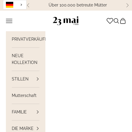
Weiter zum Inhalt
Über 100.000 betreute Mütter
Zurück
We
23 Mai Paris
Navigation öffnen
Suche öff
Waren
PRIVATVERKÄUFE
NEUE
KOLLEKTION
STILLEN
Mutterschaft
FAMILIE
DIE MARKE