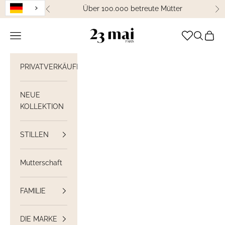
Weiter zum Inhalt
Über 100.000 betreute Mütter
Zurück
We
23 Mai Paris
Navigation öffnen
Suche öff
Waren
PRIVATVERKÄUFE
NEUE
KOLLEKTION
STILLEN
Mutterschaft
FAMILIE
DIE MARKE