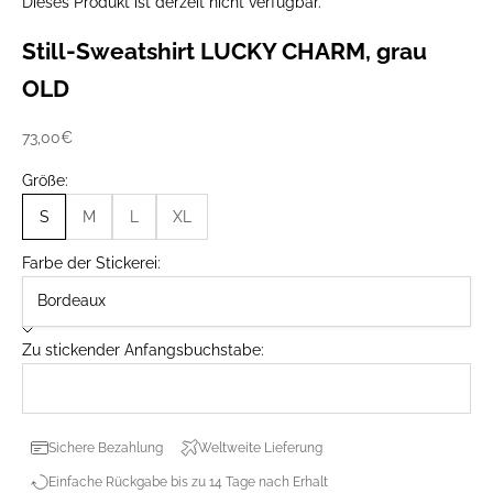
Dieses Produkt ist derzeit nicht verfügbar.
Still-Sweatshirt LUCKY CHARM, grau
OLD
Prix de vente
73,00€
Größe:
S
M
L
XL
Farbe der Stickerei:
Zu stickender Anfangsbuchstabe:
Sichere Bezahlung
Weltweite Lieferung
Einfache Rückgabe bis zu 14 Tage nach Erhalt