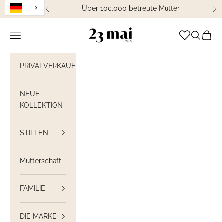
Weiter zum Inhalt
Über 100.000 betreute Mütter
Zurück
We
23 Mai Paris
Navigation öffnen
Suche öff
Waren
PRIVATVERKÄUFE
NEUE
KOLLEKTION
STILLEN
Mutterschaft
FAMILIE
DIE MARKE