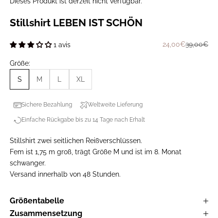
Dieses Produkt ist derzeit nicht verfügbar.
Stillshirt LEBEN IST SCHÖN
Prix de vente
Prix norma
24,00€
39,00€
1 avis
Größe:
S
M
L
XL
Sichere Bezahlung
Weltweite Lieferung
Einfache Rückgabe bis zu 14 Tage nach Erhalt
Stillshirt zwei seitlichen Reißverschlüssen.
Fem ist 1,75 m groß, trägt Größe M und ist im 8. Monat
schwanger.
Versand innerhalb von 48 Stunden.
Größentabelle
Zusammensetzung