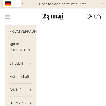
Weiter zum Inhalt
Über 100.000 betreute Mütter
Zurück
We
23 Mai Paris
Navigation öffnen
Suche öff
Waren
PRIVATVERKÄUFE
NEUE
KOLLEKTION
STILLEN
Mutterschaft
FAMILIE
DIE MARKE