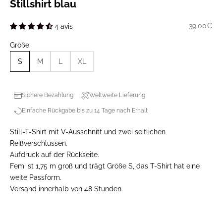
Stillshirt blau
Prix de ve
39,00€
4 avis
Größe:
S
M
L
XL
Sichere Bezahlung
Weltweite Lieferung
Einfache Rückgabe bis zu 14 Tage nach Erhalt
Still-T-Shirt mit V-Ausschnitt und zwei seitlichen
Reißverschlüssen.
Aufdruck auf der Rückseite.
Fem ist 1,75 m groß und trägt Größe S, das T-Shirt hat eine
weite Passform.
Versand innerhalb von 48 Stunden.