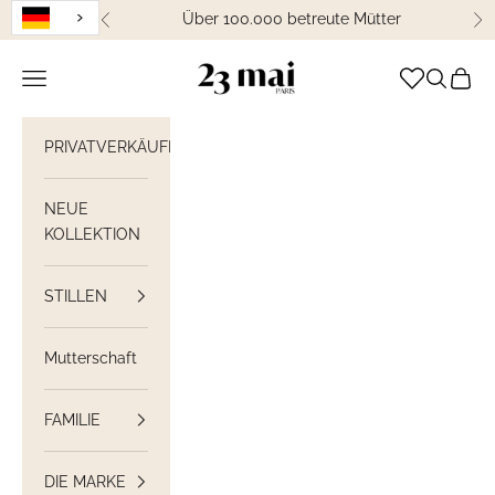
Weiter zum Inhalt
Über 100.000 betreute Mütter
Zurück
We
23 Mai Paris
Navigation öffnen
Suche öff
Waren
PRIVATVERKÄUFE
NEUE
KOLLEKTION
STILLEN
Mutterschaft
FAMILIE
DIE MARKE