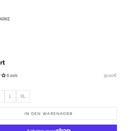
MARKE
rt
Prix de vente
32,00€
6 avis
L
XL
IN DEN WARENKORB