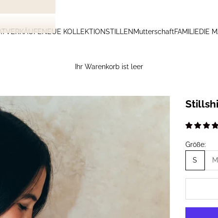
ATVERKÄUFE
NEUE KOLLEKTION
STILLEN
Mutterschaft
FAMILIE
DIE 
Ihr Warenkorb ist leer
Stillshi
Größe:
S
M