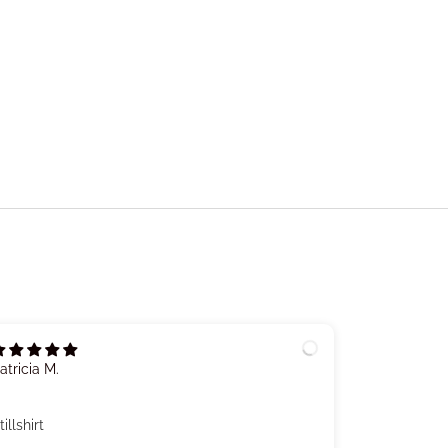
atricia M.
Anaïs C.D.
tillshirt
Stillshirt