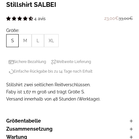
Stillshirt SALBEI
Prix de vente
Prix norm
23,00€
33,00€
4 avis
Größe:
S
M
L
XL
Sichere Bezahlung
Weltweite Lieferung
Einfache Rückgabe bis zu 14 Tage nach Erhalt
Stillshirt zwei seitlichen Reißverschlüssen.
Faby ist 1,67 m groß und trägt Größe S.
Versand innerhalb von 48 Stunden (Werktage).
Größentabelle
Zusammensetzung
Wartung