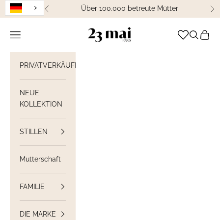
Weiter zum Inhalt
Über 100.000 betreute Mütter
Zurück
We
23 Mai Paris
Navigation öffnen
Suche öff
Waren
PRIVATVERKÄUFE
NEUE
KOLLEKTION
STILLEN
Mutterschaft
FAMILIE
DIE MARKE