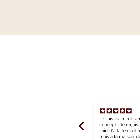
Super confortable et très
Je suis vraiment fa
pratique
concept ! Je reçois 
Ces vêtements destiné à
shirt d'allaitement t
l’allaitement sont très
mois a la maison, d