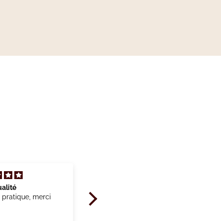
alité
Beaux produits
 pratique, merci
Vêtements pour l’allaitement
jolis et confortables