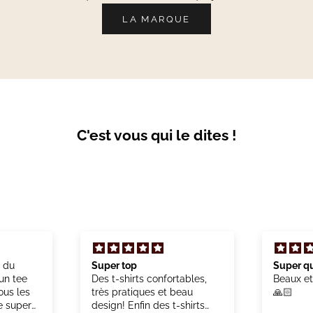
LA MARQUE
C'est vous qui le dites !
n du
Super top
Super qu
un tee
Des t-shirts confortables,
Beaux et
ous les
très pratiques et beau
🙏🏻
e super
design! Enfin des t-shirts