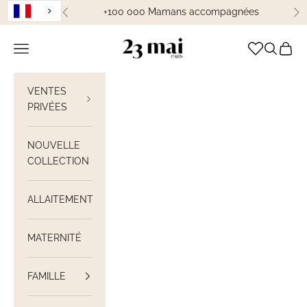
Passer au contenu
+100 000 Mamans accompagnées
Précédent
Su
23 Mai Paris
Ouvrir la navigation
Ouvrir la
Voir le
VENTES
PRIVÉES
NOUVELLE
COLLECTION
ALLAITEMENT
MATERNITÉ
FAMILLE