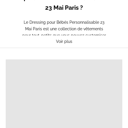
23 Mai Paris ?
Le Dressing pour Bébés Personnalisable 23
Mai Paris est une collection de vêtements
pour tout-petits que vous pouvez customiser
Voir plus
avec une broderie unique. Ce Dressing pour
Bébés Personnalisable vous permet de faire
T-SHIRTS D'ALLAITEMENT
broder le prénom de votre enfant, sa date de
naissance ou un petit mot doux sur les
vêtements. Avec le Dressing pour Bébés
Personnalisable 23 Mai Paris, vous créez des
pièces uniques et pleines de sens qui
accompagneront votre bébé dans ses
premières aventures. Le Dressing pour Bébés
Personnalisable est aussi le cadeau de
naissance idéal pour marquer ce moment si
spécial.