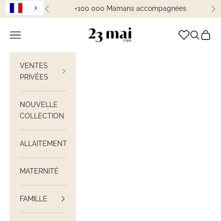
Passer au contenu
+100 000 Mamans accompagnées
Précédent
Su
23 Mai Paris
Ouvrir la navigation
Ouvrir la
Voir le
VENTES
PRIVÉES
NOUVELLE
COLLECTION
ALLAITEMENT
MATERNITÉ
FAMILLE