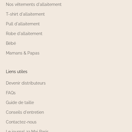
Nos vêtements d'allaitement
utilisées pour le Dressing pour
T-shirt d'allaitement
Bébés Personnalisable 23 Mai
Pull d'allaitement
Paris ?
Robe d'allaitement
Le Dressing pour Bébés Personnalisable 23
Bébé
Mai Paris est confectionné à partir de matières
Mamans & Papas
douces et respectueuses de la peau fragile
des tout-petits. Le Dressing pour Bébés
Personnalisable privilégie le coton et des
Liens utiles
tissus hypoallergéniques, respirants et
confortables. Toutes les matières du Dressing
Devenir distributeurs
pour Bébés Personnalisable 23 Mai Paris sont
FAQs
sélectionnées pour leur douceur et leur
Guide de taille
résistance aux lavages fréquents. Les
broderies du Dressing pour Bébés
Conseils d'entretien
Personnalisable sont réalisées avec des fils de
Contactez-nous
qualité pour une tenue parfaite dans le temps.
Le journal 23 Mai Paris