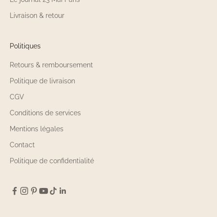
Quelles tailles sont
Livraison & retour
disponibles dans le Dressing
pour Bébés Personnalisable
Politiques
23 Mai Paris ?
Retours & remboursement
Politique de livraison
Le Dressing pour Bébés Personnalisable 23
Mai Paris propose des vêtements dans
CGV
différentes tailles pour accompagner la
Conditions de services
croissance de votre enfant. Les tailles
Mentions légales
disponibles dans le Dressing pour Bébés
Personnalisable varient selon les articles, des
Contact
premiers mois jusqu'aux bébés plus grands.
Politique de confidentialité
Chaque fiche produit du Dressing pour Bébés
Personnalisable 23 Mai Paris indique les tailles
disponibles avec leurs correspondances en
âge ou en centimètres pour vous aider à faire
le bon choix.