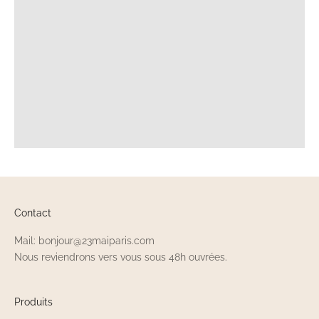
Bébés Personnalisable 23 Mai
Paris ?
Pour personnaliser un article du Dressing pour
Bébés Personnalisable 23 Mai Paris, il vous
suffit de sélectionner le produit souhaité puis
de renseigner le texte à broder lors de votre
commande. Le Dressing pour Bébés
Personnalisable vous permet généralement
de choisir le prénom, un mot ou une date.
Selon les articles du Dressing pour Bébés
Personnalisable 23 Mai Paris, vous pouvez
également sélectionner la couleur du fil de
Contact
broderie. Vérifiez bien l'orthographe avant de
Mail: bonjour@23maiparis.com
valider car les articles du Dressing pour Bébés
Nous reviendrons vers vous sous 48h ouvrées.
Personnalisable sont confectionnés sur
mesure.
Produits
Quelles matières sont