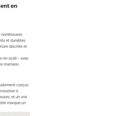
ment en
 de nombreuses
nts et durables.
rture discrets et
re en 2026 – avec
unes mamans.
laitement
conçus
rossesse à
euses, et un vrai
 cette marque un