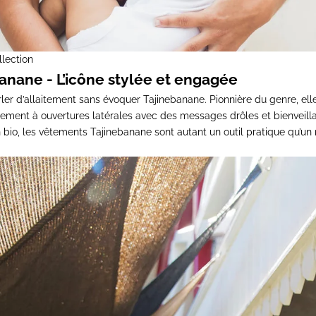
llection
banane
- L’icône stylée et engagée
ler d’allaitement sans évoquer
Tajinebanane
. Pionnière du genre,
ell
itement
à ouvertures latérales
avec des messages drôles et bienveilla
 bio, les vêtements Tajinebanane sont autant un outil pratique qu’un