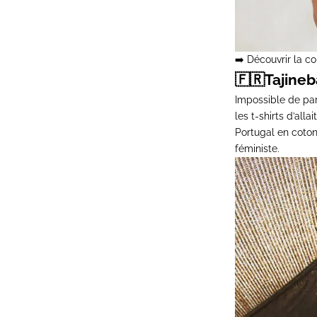
➡️
Découvrir la co
🇫🇷
Tajine
Impossible de par
les
t-shirts d’alla
Portugal en coton
féministe.