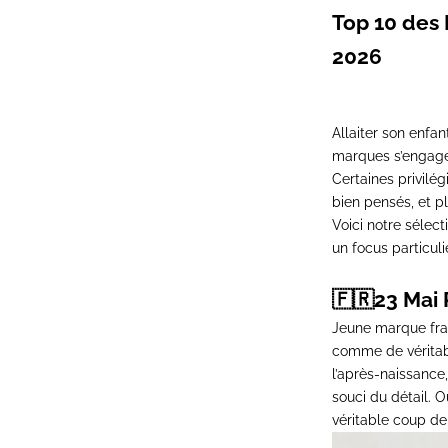
Top 10 des
2026
Allaiter son enfan
marques s’engagen
Certaines privilég
bien pensés, et pl
Voici notre sélec
un focus particul
🇫🇷
23 Mai 
Jeune marque fra
comme de vérita
l’après-naissance,
souci du détail. O
véritable coup d