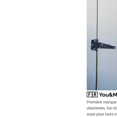
🇫🇷
You&M
Première marque f
vitaminées, fun e
aussi pour leurs 