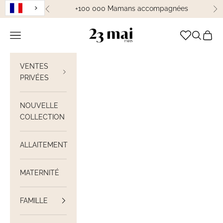
Passer au contenu
+100 000 Mamans accompagnées
Précédent
Su
23 Mai Paris
Ouvrir la navigation
Ouvrir la
Voir le
VENTES
PRIVÉES
NOUVELLE
COLLECTION
ALLAITEMENT
MATERNITÉ
FAMILLE