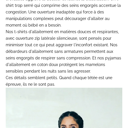
shirt trop
serré qui comprime des seins
engorgés accentue la
congestion. Une ouverture
inadaptée qui force à des
manipulations complexes peut
décourager d'allaiter au
moment
où bébé en a besoin.
N
os
t-shirts d'allaitement
en matières douces
et respirantes,
avec ouverture
zip latérale silencieuse, sont
pensés pour
minimiser tout ce qui
peut aggraver l'inconfort
existant. Nos
débardeurs d'allaitement
sans
armatures permettent aux
seins
engorgés de respirer sans
compression. Et nos
pyjamas
d'allaitement
en coton doux
protègent les mamelons
sensibles pendant les nuits sans
les agresser.
Ces détails
semblent petits. Quand
chaque tétée est une
épreuve,
ils ne le sont pas.