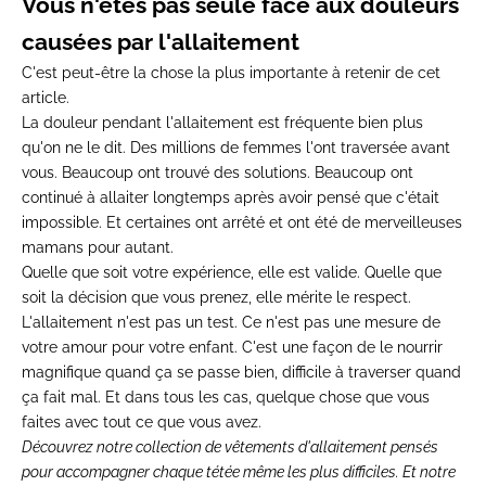
Vous n'êtes pas seule face aux douleurs
causées par l'allaitement
C'est
peut-être la chose
la plus importante à
retenir de cet
article.
La
douleur pendant
l'allaitement est fréquente bien
plus
qu'on ne le dit.
Des millions de femmes
l'ont traversée avant
vous.
Beaucoup ont trouvé des
solutions. Beaucoup ont
continué à allaiter longtemps
après avoir pensé que
c'était
impossible. Et
certaines ont arrêté et ont été
de merveilleuses
mamans
pour autant.
Quelle que soit
votre expérience, elle est
valide. Quelle que
soit la
décision que vous prenez, elle
mérite le respect.
L'allait
ement n'est pas un
test. Ce n'est pas une mesure
de
votre amour pour
votre enfant. C'est une
façon de le nourrir
magnifique quand ça se passe bien,
difficile à traverser quand
ça
fait mal. Et dans tous
les cas, quelque chose que
vous
faites avec tout ce
que vous avez.
Découvrez notre collection de
vêtements d'allaitement
pensés
pour accompagner chaque tétée même les plus difficiles. Et notre