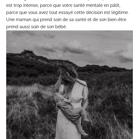
est trop intense, parce
que votre santé mentale en
pâtit,
parce que vous avez tout
essayé cette décision est
légitime.
Une maman qui prend soin de
sa santé et de son bien-être
prend aussi soin de son bébé.