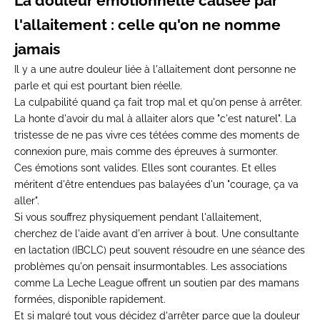
La
douleur émotionnelle causée par
l'allaitement : celle
qu'on ne nomme
jamais
Il
y a une autre douleur liée à
l'allaitement dont personne ne
parle et qui est pourtant
bien réelle.
La culpabilité
quand ça fait trop mal et
qu'on pense à arrêter.
La honte
d'avoir du mal à allaiter
alors que "c'est naturel". La
tristesse de ne pas vivre ces
tétées comme des moments de
connexion pure, mais comme
des épreuves à surmonter.
Ces
émotions sont valides. Elles
sont courantes. Et elles
méritent d'être entendues pas
balayées d'un "courage, ça va
aller".
Si vous souffrez
physiquement pendant l'allaitement,
cherchez de l'aide avant d'en
arriver à bout. Une
consultante
en lactation (IBCLC) peut
souvent résoudre en une séance
des
problèmes qu'on pensait
insurmontables. Les
associations
comme La Leche League
offrent un soutien par des mamans
formées, disponible rapidement.
Et si malgré tout vous
décidez d'arrêter parce que la
douleur