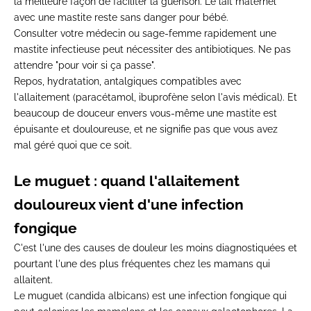
la
meilleure façon de faciliter
la guérison. Le lait maternel
avec une mastite reste
sans danger pour bébé.
Consult
er votre médecin ou
sage-femme rapidement une
mastite
infectieuse peut nécessiter des
antibiotiques. Ne pas
attendre
"pour voir si ça passe".
Repos,
hydratation, antalgiques
compatibles avec
l'allaitement
(paracétamol, ibuprofène selon l'avis
médical). Et
beaucoup de douceur
envers vous-même une mastite
est
épuisante et
douloureuse, et ne signifie pas que
vous avez
mal géré
quoi que ce soit.
Le
muguet : quand l'allaitement
douloureux vient d'une infection
fongique
C'est l'une des causes de douleur les moins diagnostiquées et
pourtant l'une des plus fréquentes chez les mamans qui
allaitent.
Le muguet (candida albicans) est une infection fongique qui