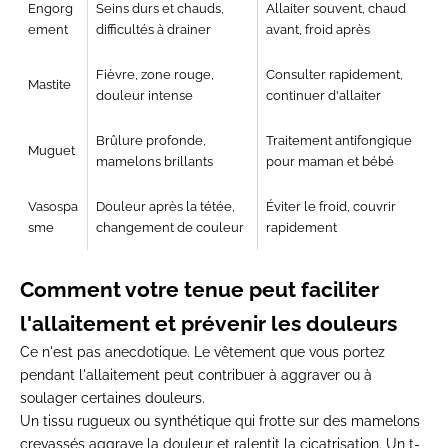
Engorg
Seins durs et
chauds,
Allaiter souvent, chaud
ement
difficultés à
drainer
avant, froid après
Fièvre, zone rouge,
Consulter
rapidement,
Mastite
douleur
intense
continuer d'allaiter
Brûlure profonde,
Traitement antifongique
Muguet
mamelons brillants
pour maman
et bébé
Vasospa
Douleur après la tétée,
Éviter le froid, couvrir
sme
changement de couleur
rapidement
Comment
votre tenue peut faciliter
l'allaitement et prévenir les douleurs
Ce n'est pas
anecdotique. Le vêtement que
vous portez
pendant
l'allaitement peut contribuer à
aggraver ou à
soulager
certaines douleurs.
Un
tissu rugueux ou
synthétique qui frotte sur des
mamelons
crevassés aggrave la
douleur et ralentit la
cicatrisation. Un t-