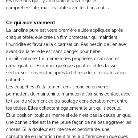
les
mamans qui s'y attendaient pas
ce qui est
compréhensible, mais
évitable avec les bons
outils.
Ce qui aide vraiment
La lanoline pure est votre
première alliée appliquée
après
chaque tétée, elle crée un
film protecteur qui maintient
l'humidité et favorise la
cicatrisation. Pas besoin de
l'enlever
avant d'allaiter elle est
sans danger pour bébé.
Le lait
maternel lui-même a des propriétés
cicatrisantes
remarquables. Exprimer
quelques gouttes et les
laisser
sécher sur le mamelon après
la tétée aide à la
cicatrisation
naturelle.
Les coupelles
d'allaitement en silicone ou en verre
permettent de maintenir le mamelon à l'air sans contact avec
le tissu du vêtement ce qui soulage considérablement entre
les tétées. Elles collectent également le lait qui s'écoule.
Et la position, toujours même si elle n'est pas la cause unique,
une bonne prise est la meilleure façon de ne pas aggraver les
choses. Si la douleur est intense et persistante, une
consultante en lactation peut faire la différence en quelques