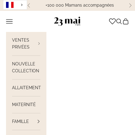
Passer au contenu
+100 000 Mamans accompagnées
Précédent
Su
23 Mai Paris
Ouvrir la navigation
Ouvrir la
Voir le
VENTES
PRIVÉES
NOUVELLE
COLLECTION
ALLAITEMENT
MATERNITÉ
FAMILLE