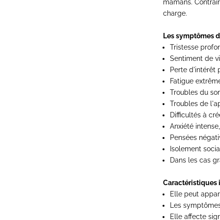
mamans. Contrair
charge.
Les symptômes de
Tristesse profo
Sentiment de vi
Perte d'intérêt
Fatigue extrême
Troubles du so
Troubles de l'ap
Difficultés à cr
Anxiété intense
Pensées négati
Isolement socia
Dans les cas gr
Caractéristiques 
Elle peut appa
Les symptômes d
Elle affecte sig