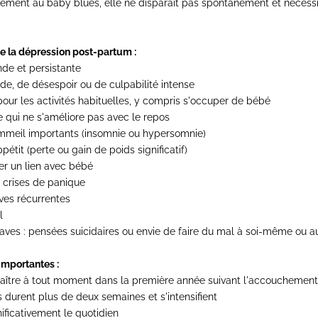
ement au baby blues, elle ne disparaît pas spontanément et nécessi
 la dépression post-partum :
nde et persistante
de, de désespoir ou de culpabilité intense
 pour les activités habituelles, y compris s'occuper de bébé
 qui ne s'améliore pas avec le repos
mmeil importants (insomnie ou hypersomnie)
pétit (perte ou gain de poids significatif)
éer un lien avec bébé
, crises de panique
ves récurrentes
l
aves : pensées suicidaires ou envie de faire du mal à soi-même ou 
importantes :
raître à tout moment dans la première année suivant l'accouchement
urent plus de deux semaines et s'intensifient
nificativement le quotidien