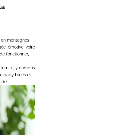
la
es en montagnes
ée, émotive, voire
de fonctionner,
ernité, y compris
 le baby blues et
ide.