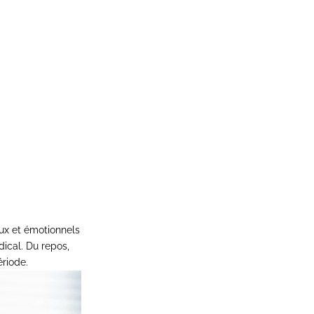
ux et émotionnels
ical. Du repos,
ériode.