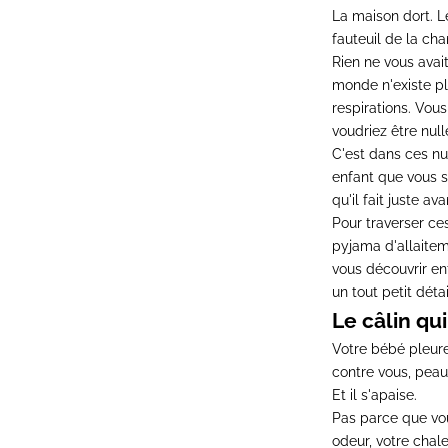
La maison dort. Le
fauteuil de la ch
Rien ne vous avai
monde n'existe pl
respirations. Vou
voudriez être nulle
C'est dans ces nu
enfant que vous se
qu'il fait juste av
Pour traverser ce
pyjama d'allaite
vous découvrir ent
un tout petit déta
Le câlin qui
Votre bébé pleure
contre vous, peau
Et il s'apaise.
Pas parce que vou
odeur, votre chal