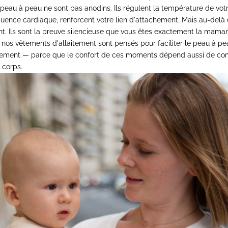
au à peau ne sont pas anodins. Ils régulent la température de vot
quence cardiaque, renforcent votre lien d'attachement. Mais au-delà d
t. Ils sont la preuve silencieuse que vous êtes exactement la maman 
, nos
vêtements d'allaitement
sont pensés pour faciliter le peau à p
èrement — parce que le confort de ces moments dépend aussi de c
 corps.