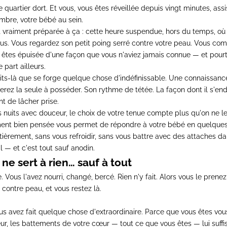
 quartier dort. Et vous, vous êtes réveillée depuis vingt minutes, ass
ambre, votre bébé au sein.
t vraiment préparée à ça : cette heure suspendue, hors du temps, où 
us. Vous regardez son petit poing serré contre votre peau. Vous co
s êtes épuisée d'une façon que vous n'aviez jamais connue — et pourt
 part ailleurs.
its-là que se forge quelque chose d'indéfinissable. Une connaissanc
rez la seule à posséder. Son rythme de tétée. La façon dont il s'endo
ant de lâcher prise.
s nuits avec douceur, le choix de votre tenue compte plus qu'on ne l
ment
bien pensée vous permet de répondre à votre bébé en quelque
ièrement, sans vous refroidir, sans vous battre avec des attaches dan
il — et c'est tout sauf anodin.
 ne sert à rien… sauf à tout
. Vous l'avez nourri, changé, bercé. Rien n'y fait. Alors vous le pren
 contre peau, et vous restez là.
s avez fait quelque chose d'extraordinaire. Parce que vous êtes vou
eur, les battements de votre cœur — tout ce que vous êtes — lui suffi