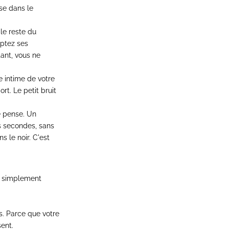
ise dans le
le reste du
mptez ses
ant, vous ne
e intime de votre
rt. Le petit bruit
e pense. Un
s secondes, sans
s le noir. C'est
ez simplement
s. Parce que votre
sent.