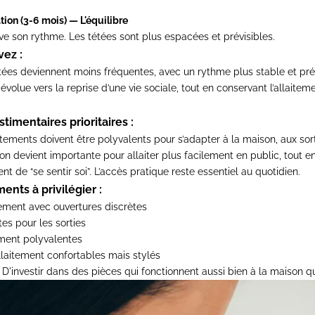
ation (3-6 mois) — L'équilibre
uve son rythme. Les tétées sont plus espacées et prévisibles.
vez :
étées deviennent moins fréquentes, avec un rythme plus stable et pré
té évolue vers la reprise d’une vie sociale, tout en conservant l’allaitem
timentaires prioritaires :
êtements doivent être polyvalents pour s’adapter à la maison, aux sort
tion devient importante pour allaiter plus facilement en public, tout e
ent de “se sentir soi”. L’accès pratique reste essentiel au quotidien.
nts à privilégier :
tement
avec ouvertures discrètes
es pour les sorties
ement
polyvalentes
llaitement
confortables mais stylés
D'investir dans des pièces qui fonctionnent aussi bien à la maison qu