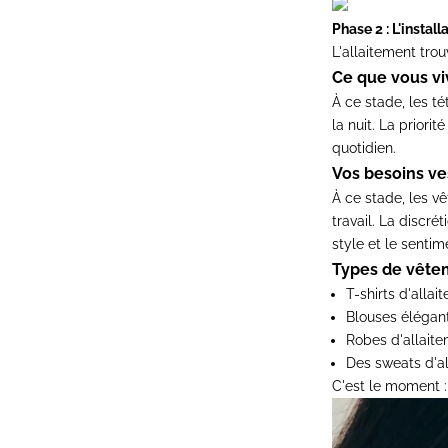
Phase 2 : L'install
L'allaitement tro
Ce que vous vi
À ce stade, les t
la nuit. La priori
quotidien.
Vos besoins ves
À ce stade, les v
travail. La discré
style et le sentim
Types de vêteme
T-shirts d'allai
Blouses élégant
Robes d'allait
Des
sweats d'a
C'est le moment :