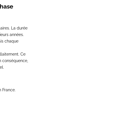
phase
aires. La durée
ieurs années.
ais chaque
llaitement. Ce
en conséquence,
el.
n France.