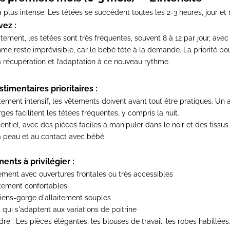
a plus intense. Les tétées se succèdent toutes les 2-3 heures, jour et n
vez :
itement, les tétées sont très fréquentes, souvent 8 à 12 par jour, avec 
hme reste imprévisible, car le bébé tète à la demande. La priorité po
la récupération et l’adaptation à ce nouveau rythme.
timentaires prioritaires :
tement intensif, les vêtements doivent avant tout être pratiques. Un 
ges facilitent les tétées fréquentes, y compris la nuit.
sentiel, avec des pièces faciles à manipuler dans le noir et des tissu
la peau et au contact avec bébé.
nts à privilégier :
tement
avec ouvertures frontales ou très accessibles
itement
confortables
iens-gorge d'allaitement
souples
ui s'adaptent aux variations de poitrine
dre :
Les pièces élégantes, les blouses de travail, les robes habillées