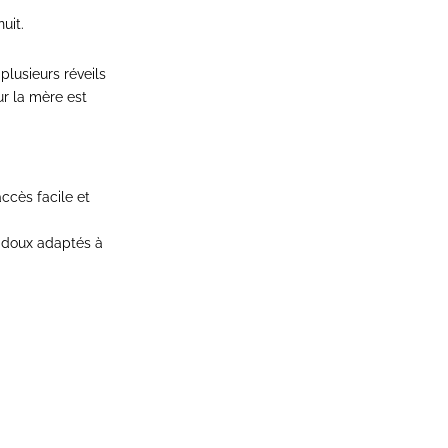
uit.
plusieurs réveils
ur la mère est
accès facile et
s doux adaptés à
.