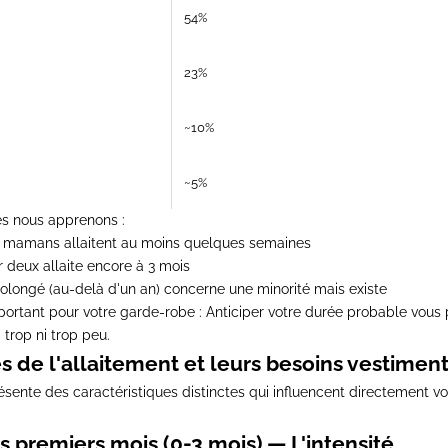
54%
23%
~10%
~5%
es nous apprenons :
s mamans allaitent au moins quelques semaines
deux allaite encore à 3 mois
rolongé (au-delà d'un an) concerne une minorité mais existe
portant pour votre garde-robe :
Anticiper votre durée probable vous 
 trop ni trop peu.
s de l'allaitement et leurs besoins vestiment
ente des caractéristiques distinctes qui influencent directement v
es premiers mois (0-3 mois) — L'intensité