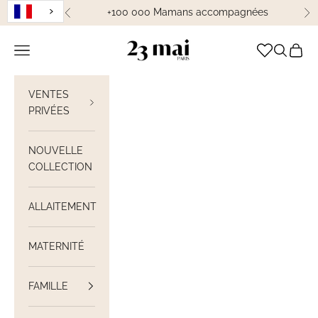
Passer au contenu
+100 000 Mamans accompagnées
Précédent
Su
23 Mai Paris
Ouvrir la navigation
Ouvrir la
Voir le
VENTES
PRIVÉES
NOUVELLE
COLLECTION
ALLAITEMENT
MATERNITÉ
FAMILLE