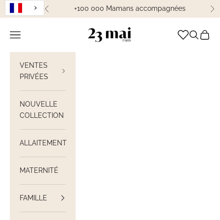
Passer au contenu
+100 000 Mamans accompagnées
Précédent
Su
23 Mai Paris
Ouvrir la navigation
Ouvrir la
Voir le
VENTES
PRIVÉES
NOUVELLE
COLLECTION
ALLAITEMENT
MATERNITÉ
FAMILLE