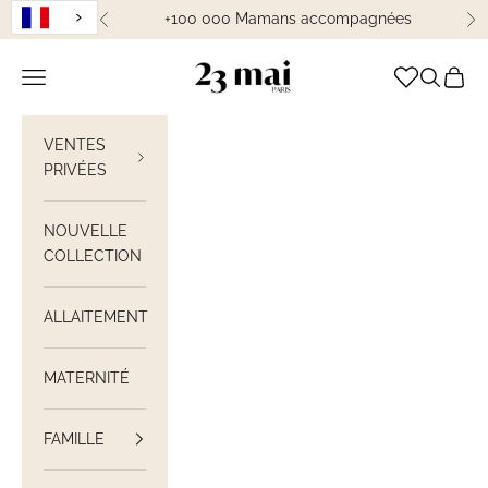
Passer au contenu
+100 000 Mamans accompagnées
Précédent
Su
23 Mai Paris
Ouvrir la navigation
Ouvrir la
Voir le
VENTES
PRIVÉES
NOUVELLE
COLLECTION
ALLAITEMENT
MATERNITÉ
FAMILLE