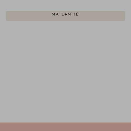
VETEMENTS ALLAITEMENT POUR LA
MATERNITÉ