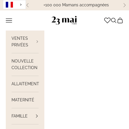
Passer au contenu
+100 000 Mamans accompagnées
Précédent
Su
23 Mai Paris
Ouvrir la navigation
Ouvrir la
Voir le
VENTES
PRIVÉES
NOUVELLE
COLLECTION
ALLAITEMENT
MATERNITÉ
FAMILLE