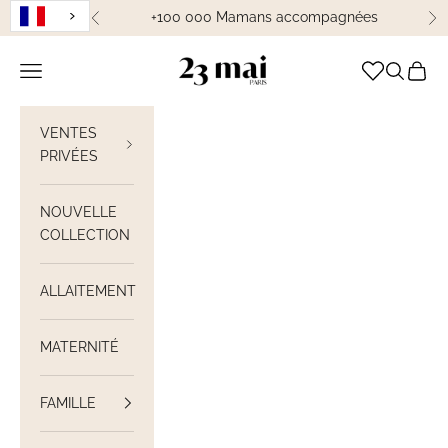
Passer au contenu
+100 000 Mamans accompagnées
Précédent
Su
23 Mai Paris
Ouvrir la navigation
Ouvrir la
Voir le
VENTES
PRIVÉES
NOUVELLE
COLLECTION
ALLAITEMENT
MATERNITÉ
FAMILLE