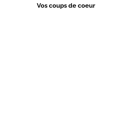
Vos coups de coeur
VENTES PRIVÉES
Choisir les options
T-shirt d'allai