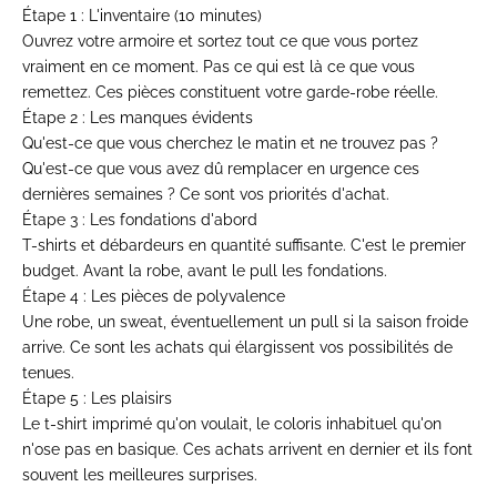
Étape 1 : L'inventaire (10 minutes)
Ouvrez votre armoire et sortez tout ce
que vous portez
vraiment en ce
moment. Pas ce qui est là
ce que vous
remettez. Ces
pièces constituent votre
garde-robe réelle.
Étape 2 : Les manques évidents
Qu'e
st-ce que vous cherchez le matin et
ne trouvez pas ?
Qu'est-ce que vous avez dû
remplacer en urgence ces
dernières semaines ? Ce sont
vos priorités
d'achat.
Étape 3 : Les fondations d'abord
T-
shirts et débardeurs en quantité
suffisante. C'est le premier
budget. Avant la robe,
avant le pull les
fondations.
Étape 4 : Les pièces de polyvalence
Une robe, un sweat, éventuellement un
pull si la saison
froide
arrive. Ce sont
les achats qui
élargissent vos possibilités
de
tenues.
Étape 5 : Les plaisirs
Le t-shirt
imprimé qu'on voulait, le
coloris inhabituel qu'on
n'ose pas en basique.
Ces achats arrivent en
dernier et ils font
souvent les meilleures
surprises.