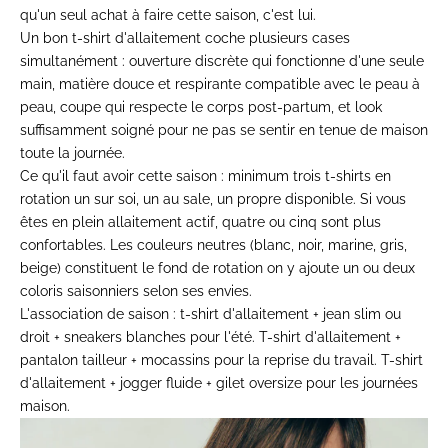
qu'un seul
achat à faire cette saison, c'est
lui.
Un bon
t-shirt d'allaitement
coche
plusieurs cases
simultanément :
ouverture discrète qui fonctionne
d'une seule
main, matière douce et
respirante compatible avec le
peau à
peau, coupe qui
respecte le corps post-partum, et look
suffisamment soigné pour ne pas se
sentir en tenue de maison
toute
la journée.
Ce qu'il faut avoir cette saison :
minimum trois t-shirts en
rotation
un sur soi, un au sale, un
propre disponible. Si vous
êtes en plein allaitement
actif, quatre ou cinq sont plus
confortables. Les couleurs neutres (blanc, noir, marine, gris,
beige) constituent le fond de rotation on y ajoute un ou deux
coloris saisonniers selon ses envies.
L'association de saison :
t-shirt d'allaitement + jean slim ou
droit + sneakers blanches pour l'été. T-shirt d'allaitement +
pantalon tailleur + mocassins pour la reprise du travail. T-shirt
d'allaitement + jogger fluide + gilet oversize pour les journées
maison.