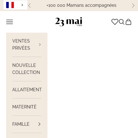
Passer au contenu
+100 000 Mamans accompagnées
Précédent
Su
23 Mai Paris
Ouvrir la navigation
Ouvrir la
Voir le
VENTES
PRIVÉES
NOUVELLE
COLLECTION
ALLAITEMENT
MATERNITÉ
FAMILLE