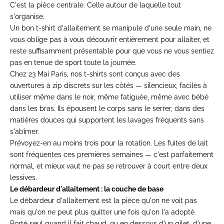
C'est la pièce centrale. Celle autour de laquelle tout
s'organise.
Un bon
t-shirt d'allaitement
se manipule d'une seule main, ne
vous oblige pas à vous découvrir entièrement pour allaiter, et
reste suffisamment présentable pour que vous ne vous sentiez
pas en tenue de sport toute la journée.
Chez 23 Mai Paris, nos t-shirts sont conçus avec des
ouvertures à zip discrets sur les côtés — silencieux, faciles à
utiliser même dans le noir, même fatiguée, même avec bébé
dans les bras. Ils épousent le corps sans le serrer, dans des
matières douces qui supportent les lavages fréquents sans
s'abîmer.
Prévoyez-en au moins trois pour la rotation. Les fuites de lait
sont fréquentes ces premières semaines — c'est parfaitement
normal, et mieux vaut ne pas se retrouver à court entre deux
lessives.
Le débardeur d'allaitement : la couche de base
Le
débardeur d'allaitement
est la pièce qu'on ne voit pas
mais qu'on ne peut plus quitter une fois qu'on l'a adopté.
Porté seul quand il fait chaud, ou en dessous d'un gilet, d'une