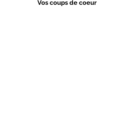
Vos coups de coeur
VENTES PRIVÉES
Choisir les options
T-shirt d'allai