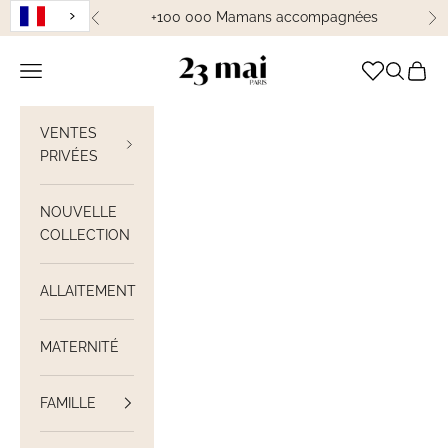
Passer au contenu
+100 000 Mamans accompagnées
Précédent
Su
23 Mai Paris
Ouvrir la navigation
Ouvrir la
Voir le
VENTES
PRIVÉES
NOUVELLE
COLLECTION
ALLAITEMENT
MATERNITÉ
FAMILLE