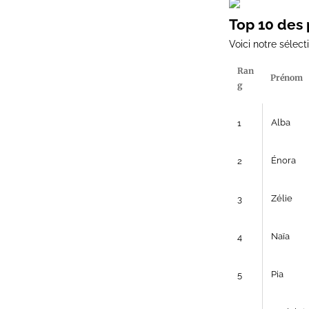
Top 10 des 
Voici notre sélect
Ran
Prénom
g
Alba
1
Énora
2
Zélie
3
Naïa
4
Pia
5