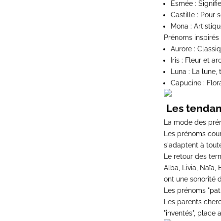
Esmée
: Signifi
Castille
: Pour s
Mona
: Artistiq
Prénoms inspirés 
Aurore
: Classiq
Iris
: Fleur et ar
Luna
: La lune,
Capucine
: Flor
Les tendan
La mode des prén
Les prénoms courts
s'adaptent à toute
Le retour des ter
Alba, Livia, Naïa,
ont une sonorité d
Les prénoms "pat
Les parents cherc
"inventés", place