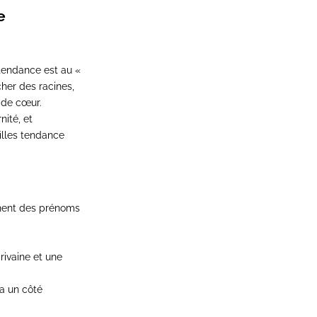
e
 tendance est au «
cher des racines,
s de cœur.
ité, et
illes tendance
chent des prénoms
rivaine et une
 a un côté