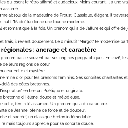
es qui osent le rétro affirmé et audacieux. Moins courant, il a une vra
n assumé.
me absolu de la madeleine de Proust. Classique, élégant, il travers
minutif "Mado" lui donne une touche moderne.
 et romantique à la fois. Un prénom qui a de l'allure et qui offre de jo
et frais, il revient doucement. Le diminutif "Margot" le modernise par
 régionales : ancrage et caractère
 prénom passe souvent par ses origines géographiques. En 2026, les
e de leurs régions de cœur.
ouceur celte et mystère
ne mine d'or pour les prénoms féminins. Ses sonorités chantantes e
-delà des côtes bretonnes.
"l'inspiration" en breton. Poétique et originale.
te bretonne d'Hélène, douce et mélodieuse.
e celte, féminité assumée. Un prénom qui a du caractère.
ante de Jeanne, pleine de force et de douceur.
nche et sacrée", un classique breton indémodable.
ire mais toujours apprécié pour sa sonorité douce.