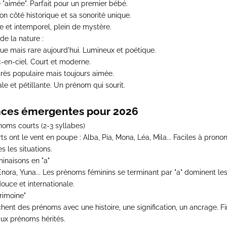
e "aimée". Parfait pour un premier bébé.
on côté historique et sa sonorité unique.
ue et intemporel, plein de mystère.
de la nature :
ue mais rare aujourd'hui. Lumineux et poétique.
c-en-ciel. Court et moderne.
 très populaire mais toujours aimée.
ale et pétillante. Un prénom qui sourit.
ces émergentes pour 2026
oms courts (2-3 syllabes)
 ont le vent en poupe : Alba, Pia, Mona, Léa, Mila... Faciles à pronon
s les situations.
minaisons en "a"
 Enora, Yuna... Les prénoms féminins se terminant par "a" dominent les
ouce et internationale.
rimoine"
hent des prénoms avec une histoire, une signification, un ancrage. F
 aux prénoms hérités.