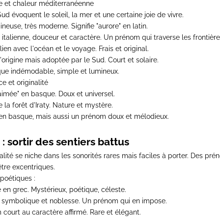
e et chaleur méditerranéenne
d évoquent le soleil, la mer et une certaine joie de vivre.
ineuse, très moderne. Signifie "aurore" en latin.
italienne, douceur et caractère. Un prénom qui traverse les frontière
lien avec l'océan et le voyage. Frais et original.
'origine mais adoptée par le Sud. Court et solaire.
que indémodable, simple et lumineux.
e et originalité
"aimée" en basque. Doux et universel.
la forêt d'Iraty. Nature et mystère.
" en basque, mais aussi un prénom doux et mélodieux.
é : sortir des sentiers battus
nalité se niche dans les sonorités rares mais faciles à porter. Des pr
être excentriques.
poétiques :
e en grec. Mystérieux, poétique, céleste.
 symbolique et noblesse. Un prénom qui en impose.
court au caractère affirmé. Rare et élégant.