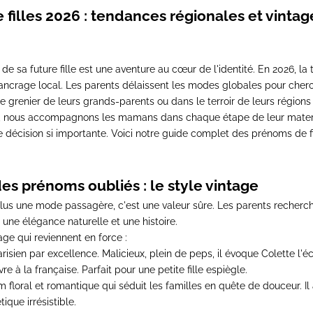
filles 2026 : tendances régionales et vintag
de sa future fille est une aventure au cœur de l'identité. En 2026, la
l'ancrage local. Les parents délaissent les modes globales pour cher
le grenier de leurs grands-parents ou dans le terroir de leurs région
s, nous accompagnons les mamans dans chaque étape de leur matern
décision si importante. Voici notre guide complet des prénoms de f
des prénoms oubliés : le style vintage
plus une mode passagère, c'est une valeur sûre. Les parents recher
 une élégance naturelle et une histoire.
ge qui reviennent en force :
risien par excellence. Malicieux, plein de peps, il évoque Colette l'éc
vre à la française. Parfait pour une petite fille espiègle.
floral et romantique qui séduit les familles en quête de douceur. Il
que irrésistible.