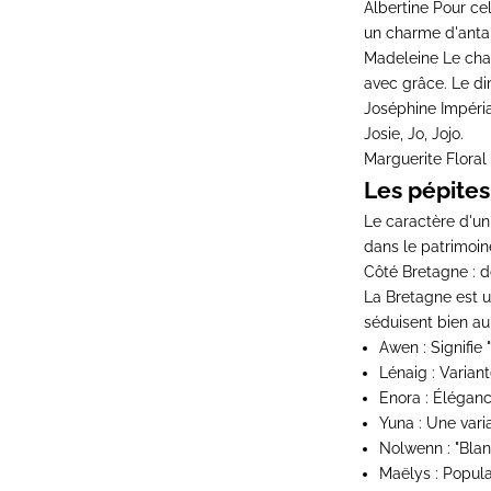
Albertine
Pour cell
un charme d'anta
Madeleine
Le char
avec grâce. Le di
Joséphine
Impérial
Josie, Jo, Jojo.
Marguerite
Floral 
Les pépites
Le caractère d'un
dans le patrimoin
Côté Bretagne : d
La Bretagne est u
séduisent bien au
Awen
: Signifie 
Lénaig
: Varian
Enora
: Éléganc
Yuna
: Une vari
Nolwenn
: "Bla
Maëlys
: Popula