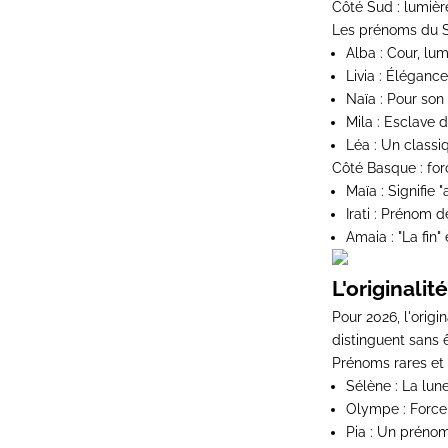
Côté Sud : lumièr
Les prénoms du Su
Alba
: Cour, lum
Livia
: Élégance 
Naïa
: Pour son 
Mila
: Esclave d
Léa
: Un classi
Côté Basque : forc
Maïa
: Signifie 
Irati
: Prénom de 
Amaia
: "La fin
L'originalit
Pour 2026, l'origi
distinguent sans 
Prénoms rares et 
Sélène
: La lun
Olympe
: Force
Pia
: Un prénom 