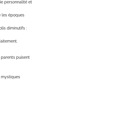
ie personnalité et
e les époques
lis diminutifs :
faitement.
 parents puisent
t mystiques