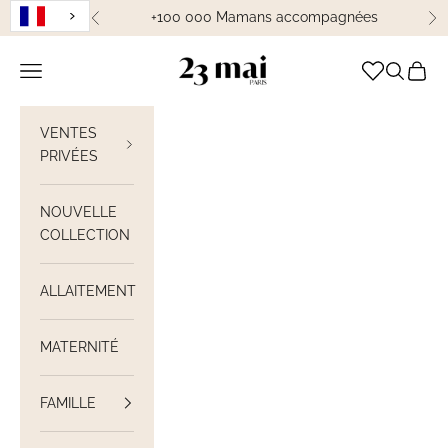
Passer au contenu
+100 000 Mamans accompagnées
Précédent
Su
23 Mai Paris
Ouvrir la navigation
Ouvrir la
Voir le
VENTES
PRIVÉES
NOUVELLE
COLLECTION
ALLAITEMENT
MATERNITÉ
FAMILLE