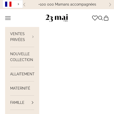
Passer au contenu
+100 000 Mamans accompagnées
Précédent
Su
23 Mai Paris
Ouvrir la navigation
Ouvrir la
Voir le
VENTES
PRIVÉES
NOUVELLE
COLLECTION
ALLAITEMENT
MATERNITÉ
FAMILLE