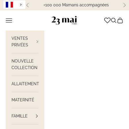
Passer au contenu
+100 000 Mamans accompagnées
Précédent
Su
23 Mai Paris
Ouvrir la navigation
Ouvrir la
Voir le
VENTES
PRIVÉES
NOUVELLE
COLLECTION
ALLAITEMENT
MATERNITÉ
FAMILLE