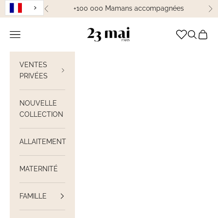
Passer au contenu
+100 000 Mamans accompagnées
Précédent
Su
23 Mai Paris
Ouvrir la navigation
Ouvrir la
Voir le
VENTES
PRIVÉES
NOUVELLE
COLLECTION
ALLAITEMENT
MATERNITÉ
FAMILLE