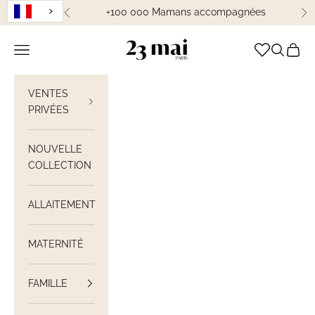
Passer au contenu
+100 000 Mamans accompagnées
Précédent
Su
23 Mai Paris
Ouvrir la navigation
Ouvrir la
Voir le
VENTES
PRIVÉES
NOUVELLE
COLLECTION
ALLAITEMENT
MATERNITÉ
FAMILLE