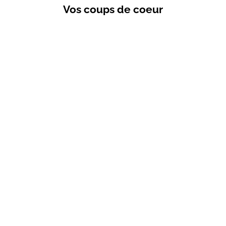
Vos coups de coeur
VENTES PRIVÉES
Choisir les options
T-shirt d'allai