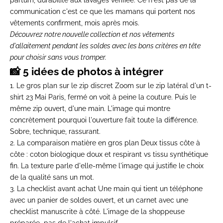
partum, durabilité aux lavages vérifiée. Ce n'est pas de la
communication c'est ce que les mamans qui portent nos
vêtements confirment, mois après mois.
Découvrez notre
nouvelle collection
et nos
vêtements
d'allaitement
pendant les soldes avec les bons critères en tête
pour choisir sans vous tromper.
📸 5 idées de photos à intégrer
1. Le gros plan sur le zip discret
Zoom sur le zip latéral d'un t-
shirt 23 Mai Paris, fermé on voit à peine la couture. Puis le
même zip ouvert, d'une main. L'image qui montre
concrètement pourquoi l'ouverture fait toute la différence.
Sobre, technique, rassurant.
2. La comparaison matière en gros plan
Deux tissus côte à
côte : coton biologique doux et respirant vs tissu synthétique
fin. La texture parle d'elle-même l'image qui justifie le choix
de la qualité sans un mot.
3. La checklist avant achat
Une main qui tient un téléphone
avec un panier de soldes ouvert, et un carnet avec une
checklist manuscrite à côté. L'image de la shoppeuse