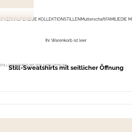
ATVERKÄUFE
NEUE KOLLEKTION
STILLEN
Mutterschaft
FAMILIE
DIE 
Ihr Warenkorb ist leer
STILL-SWEATSHIRTS MIT SEITLICHER ÖFFNUNG
Still-Sweatshirts mit seitlicher Öffnung