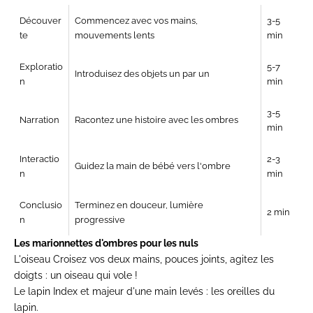
Découver
Commencez avec vos mains,
3-5
te
mouvements lents
min
Exploratio
5-7
Introduisez des objets un par un
n
min
3-5
Narration
Racontez une histoire avec les ombres
min
Interactio
2-3
Guidez la main de bébé vers l'ombre
n
min
Conclusio
Terminez en douceur, lumière
2 min
n
progressive
Les marionnettes d'ombres pour les nuls
L'oiseau
Croisez vos deux mains, pouces joints, agitez les
doigts : un oiseau qui vole !
Le lapin
Index et majeur d'une main levés : les oreilles du
lapin.