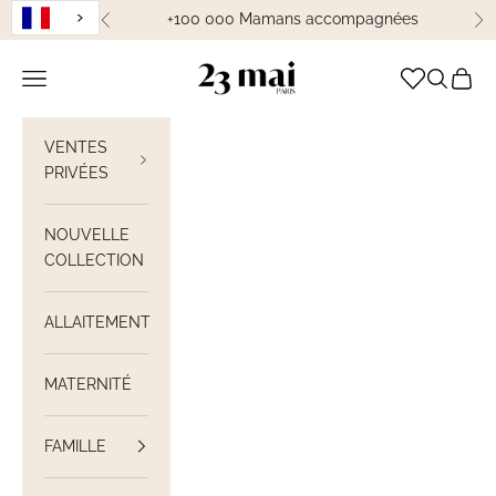
Passer au contenu
+100 000 Mamans accompagnées
Précédent
Su
23 Mai Paris
Ouvrir la navigation
Ouvrir la
Voir le
VENTES
PRIVÉES
NOUVELLE
COLLECTION
ALLAITEMENT
MATERNITÉ
FAMILLE