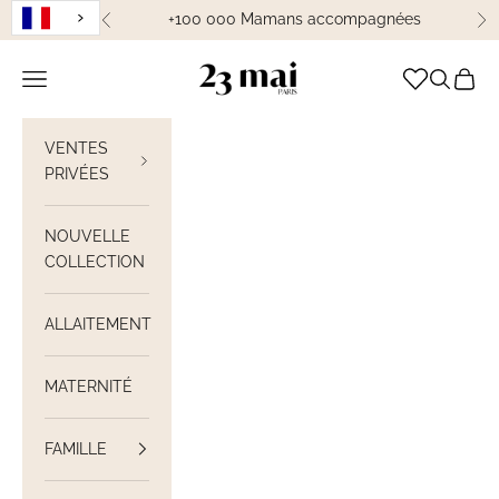
Passer au contenu
+100 000 Mamans accompagnées
Précédent
Su
23 Mai Paris
Ouvrir la navigation
Ouvrir la
Voir le
VENTES
PRIVÉES
NOUVELLE
COLLECTION
ALLAITEMENT
MATERNITÉ
FAMILLE