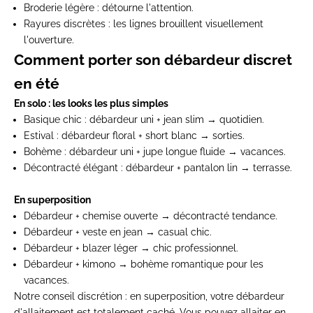
Broderie légère
: détourne l'attention.
Rayures discrètes
: les lignes brouillent visuellement
l'ouverture.
Comment porter son débardeur discret
en été
En solo : les looks les plus simples
Basique chic
: débardeur uni + jean slim → quotidien.
Estival
: débardeur floral + short blanc → sorties.
Bohème
: débardeur uni + jupe longue fluide → vacances.
Décontracté élégant
: débardeur + pantalon lin → terrasse.
En superposition
Débardeur + chemise ouverte → décontracté tendance.
Débardeur + veste en jean → casual chic.
Débardeur + blazer léger → chic professionnel.
Débardeur + kimono → bohème romantique pour les
vacances.
Notre conseil discrétion :
en superposition, votre débardeur
d'allaitement est totalement caché. Vous pouvez allaiter en