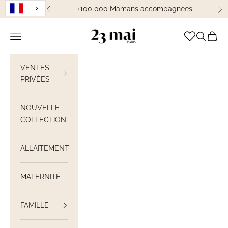
Passer au contenu
+100 000 Mamans accompagnées
Précédent
Su
23 Mai Paris
Ouvrir la navigation
Ouvrir la
Voir le
VENTES
PRIVÉES
NOUVELLE
COLLECTION
ALLAITEMENT
MATERNITÉ
FAMILLE