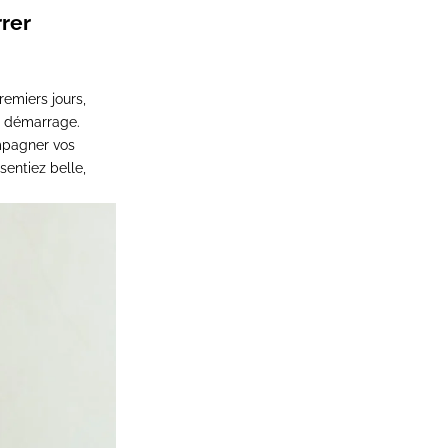
rrer
remiers jours,
on démarrage.
mpagner vos
sentiez belle,