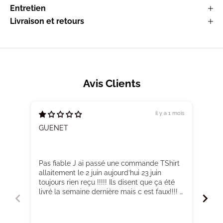
Entretien
Livraison et retours
Avis Clients
il y a 1 mois
GUENET
Ada
Pas fiable J ai passé une commande TShirt
T-s
allaitement le 2 juin aujourd’hui 23 juin
toujours rien reçu !!!!! Ils disent que ça été
livré la semaine dernière mais c est faux!!!! À
fuir