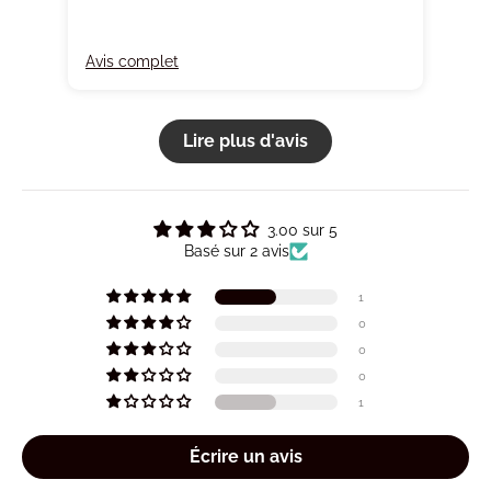
Avis complet
Avi
Lire plus d'avis
3.00 sur 5
Basé sur 2 avis
1
0
0
0
1
Écrire un avis