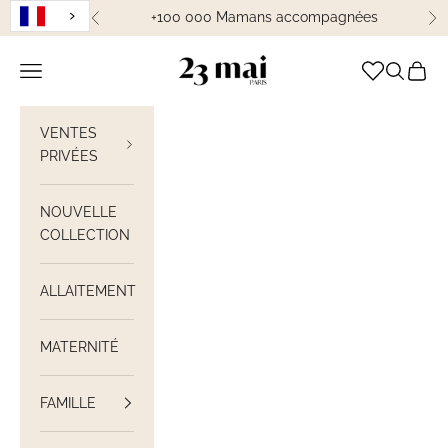
Passer au contenu
+100 000 Mamans accompagnées
Précédent
Su
23 Mai Paris
Ouvrir la navigation
Ouvrir la
Voir le
VENTES
PRIVÉES
NOUVELLE
COLLECTION
ALLAITEMENT
MATERNITÉ
FAMILLE