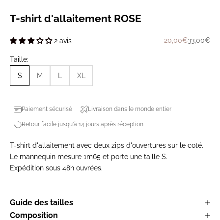
T-shirt d'allaitement ROSE
Prix de vente
Prix norm
20,00€
33,00€
2 avis
Taille:
S
M
L
XL
Paiement sécurisé
Livraison dans le monde entier
Retour facile jusqu'à 14 jours après réception
T-shirt d'allaitement avec deux zips d'ouvertures sur le coté.
Le mannequin mesure 1m65 et porte une taille S.
Expédition sous 48h ouvrées.
Guide des tailles
Composition