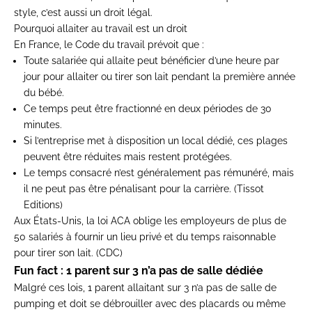
style, c’est aussi
un droit légal
.
Pourquoi allaiter au travail est un droit
En France, le
Code du travail
prévoit que :
Toute salariée qui allaite peut bénéficier d’
une heure par
jour
pour allaiter ou tirer son lait pendant la première année
du bébé.
Ce temps peut être fractionné en deux périodes de 30
minutes.
Si l’entreprise met à disposition un local dédié, ces plages
peuvent être réduites mais restent protégées.
Le temps consacré n’est généralement
pas rémunéré
, mais
il ne peut pas être pénalisant pour la carrière. (
Tissot
Editions
)
Aux États-Unis
, la loi ACA oblige les employeurs de plus de
50 salariés à fournir
un lieu privé
et du temps raisonnable
pour tirer son lait. (
CDC
)
Fun
fact
: 1 parent sur 3 n’a pas de salle dédiée
Malgré ces lois,
1 parent allaitant sur 3
n’a pas de salle de
pumping
et doit se débrouiller avec des placards ou même