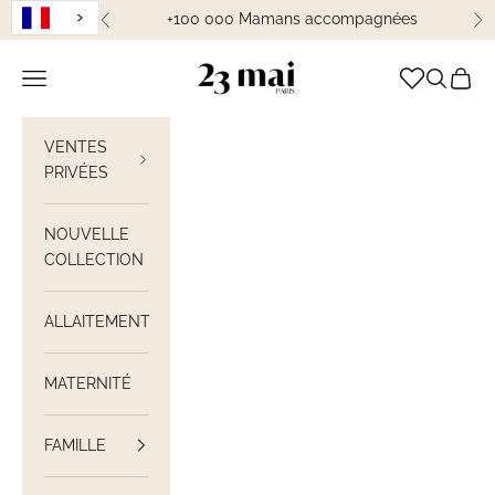
Passer au contenu
+100 000 Mamans accompagnées
Précédent
Su
23 Mai Paris
Ouvrir la navigation
Ouvrir la
Voir le
VENTES
PRIVÉES
NOUVELLE
COLLECTION
ALLAITEMENT
MATERNITÉ
FAMILLE