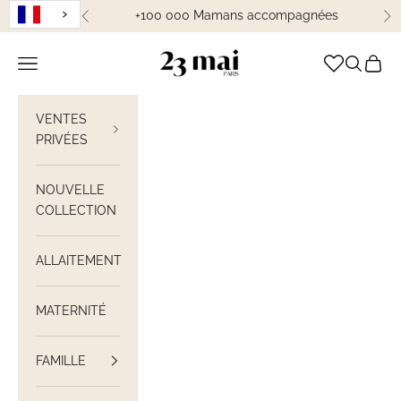
Passer au contenu
+100 000 Mamans accompagnées
Précédent
Su
23 Mai Paris
Ouvrir la navigation
Ouvrir la
Voir le
VENTES
PRIVÉES
NOUVELLE
COLLECTION
ALLAITEMENT
MATERNITÉ
FAMILLE