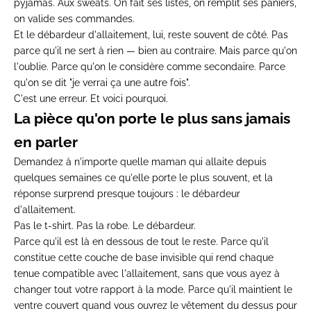
pyjamas. Aux sweats. On fait
ses listes, on remplit ses
paniers,
on valide ses
commandes.
Et le débardeur
d'allaitement, lui, reste souvent
de côté. Pas
parce
qu'il ne sert à rien — bien
au contraire. Mais
parce qu'on
l'oublie.
Parce qu'on le considère comme
secondaire. Parce
qu'on se dit "je
verrai ça une autre fois".
C'est une erreur. Et
voici pourquoi.
La
pièce qu'on porte le plus
sans jamais
en parler
De
mandez à n'importe
quelle maman qui allaite
depuis
quelques semaines
ce qu'elle porte le plus
souvent, et la
réponse
surprend presque toujours : le
débardeur
d'allaitement.
Pas
le t-shirt. Pas la robe.
Le débardeur.
Parce
qu'il est là en dessous
de tout le reste. Parce
qu'il
constitue cette
couche de base invisible
qui rend chaque
tenue compatible
avec l'allaitement, sans
que vous ayez à
changer tout votre
rapport à la mode. Parce qu'il
maintient le
ventre couvert quand vous ouvrez le
vêtement du dessus pour