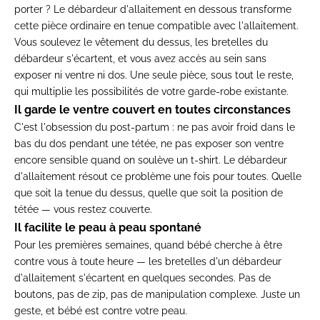
porter ? Le
débardeur d'allaitement en dessous
transforme
cette pièce ordinaire en
tenue compatible avec l'allaitement.
Vo
us soulevez le vêtement du dessus, les
bretelles du
débardeur s'écartent, et
vous avez accès au sein sans
exposer ni
ventre ni dos. Une seule pièce, sous
tout le reste,
qui multiplie les
possibilités de votre garde-robe
existante.
Il garde le ventre couvert en toutes circonstances
C'est l'obsession du
post-partum : ne pas avoir froid dans
le
bas du dos pendant une tétée, ne pas
exposer son ventre
encore sensible
quand on soulève un t-shirt. Le
débardeur
d'allaitement résout ce
problème une fois pour toutes. Quelle
que soit la tenue du dessus, quelle que
soit la position de
tétée — vous restez
couverte.
Il facilite le peau à peau spontané
Pour les premières semaines, quand
bébé cherche à être
contre vous à toute
heure — les bretelles d'un débardeur
d'allaitement s'écartent en quelques
secondes. Pas de
boutons, pas de zip,
pas de manipulation complexe. Juste un
geste, et bébé est contre votre peau.