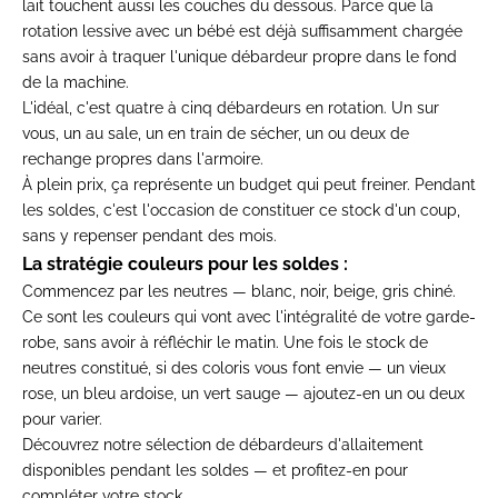
lait touchent aussi
les couches du dessous. Parce que la
rotation lessive avec un bébé est déjà
suffisamment chargée
sans avoir à
traquer l'unique débardeur propre dans
le fond
de la machine.
L'idéal, c'est
quatre à cinq débardeurs en rotation.
Un sur
vous, un au sale, un en train de
sécher, un ou deux de
rechange propres
dans l'armoire.
À plein prix, ça
représente un budget qui peut freiner.
Pendant
les soldes, c'est l'occasion de
constituer ce stock d'un coup,
sans y
repenser pendant des mois.
La stratégie couleurs pour les soldes :
Commencez par les neutres — blanc,
noir, beige, gris chiné.
Ce sont les
couleurs qui vont avec l'intégralité de
votre garde-
robe, sans avoir à
réfléchir le matin. Une fois le stock
de
neutres constitué, si des coloris
vous font envie — un vieux
rose, un
bleu ardoise, un vert sauge —
ajoutez-en un ou deux
pour varier.
Déco
uvrez notre sélection de
débardeurs d'allaitement
disponibles pendant les
soldes — et profitez-en pour
compléter
votre stock.